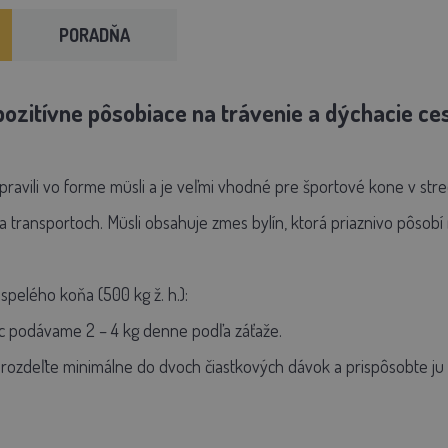
PORADŇA
pozitívne pôsobiace na trávenie a dýchacie ce
pravili vo forme müsli a je veľmi vhodné pre športové kone v stre
transportoch. Müsli obsahuje zmes bylín, ktorá priaznivo pôsobí 
spelého koňa (500 kg ž. h.):
ic podávame 2 – 4 kg denne podľa záťaže.
ozdeľte minimálne do dvoch čiastkových dávok a prispôsobte ju 