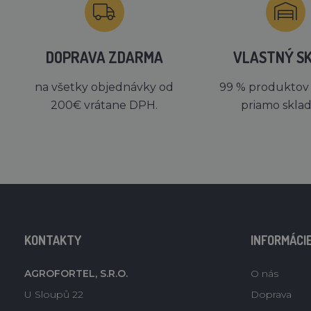
DOPRAVA ZDARMA
VLASTNÝ S
na všetky objednávky od
99 % produktov
200€ vrátane DPH.
priamo skla
KONTAKTY
INFORMÁCI
AGROFORTEL, S.R.O.
O nás
U Sloupů 22
Doprava