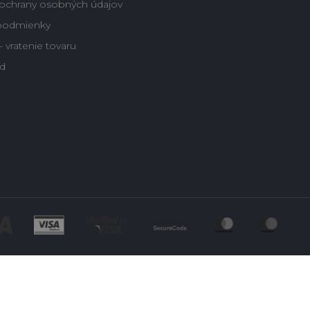
ochrany osobných údajov
podmienky
 vratenie tovaru
d