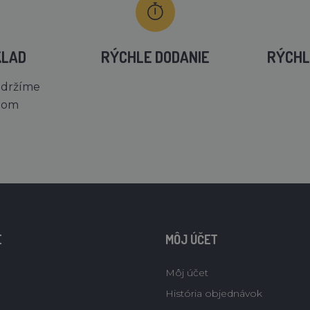
KLAD
RÝCHLE DODANIE
RÝCHL
 držíme
dom
E
MÔJ ÚČET
Môj účet
História objednávok