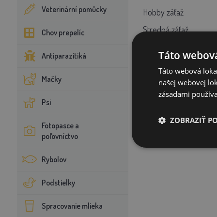
Veterinární pomůcky
Hobby záťaž
Stredná záťaž
Chov prepelíc
Pony
Táto webová
Antiparazitiká
Táto webová lokal
Mačky
Balenie: 20 kg - müsli
našej webovej lok
zásadami používa
Psi
ZOBRAZIŤ P
Fotopasce a
poľovníctvo
Rybolov
Podstielky
Spracovanie mlieka