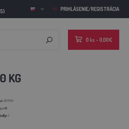
PRIHLÁSENIE/REGISTRÁCIA
15)
0 ks - 0,00€
0 KG
u:
29799
gys®
ody:
1