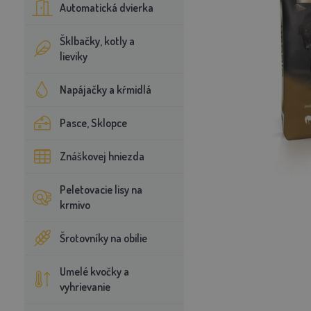
Automatická dvierka
Šklbačky, kotly a
lieviky
Napájačky a kŕmidlá
Pasce, Sklopce
Znáškovej hniezda
Peletovacie lisy na
krmivo
Šrotovníky na obilie
Umelé kvočky a
vyhrievanie