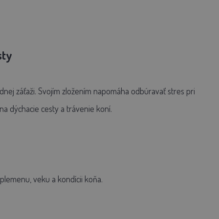
sty
dnej záťaži. Svojím zložením napomáha odbúravať stres pri
na dýchacie cesty a trávenie koní.
plemenu, veku a kondícii koňa.