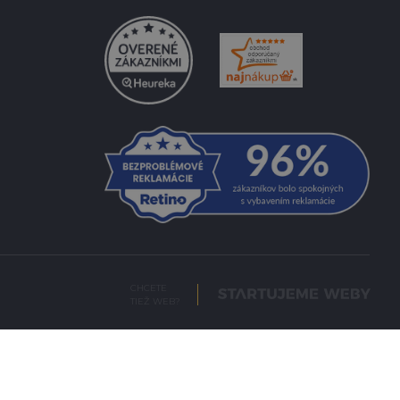
CHCETE
TIEŽ WEB?