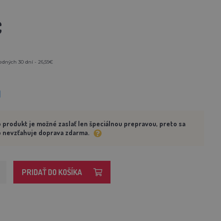
€
edných 30 dní - 26,59€
M
 produkt je možné zaslať len špeciálnou prepravou, preto sa
 nevzťahuje doprava zdarma.
PRIDAŤ DO KOŠÍKA