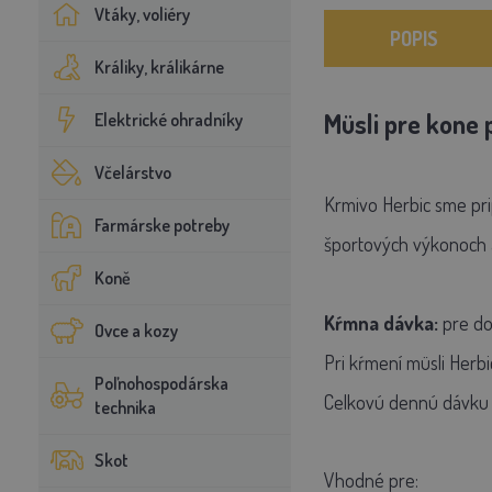
Vtáky, voliéry
POPIS
Králiky, králikárne
Müsli pre kone 
Elektrické ohradníky
Včelárstvo
Krmivo Herbic sme pri
Farmárske potreby
športových výkonoch a 
Koně
Kŕmna dávka:
pre do
Ovce a kozy
Pri kŕmení müsli Herb
Poľnohospodárska
Celkovú dennú dávku r
technika
Skot
Vhodné pre: