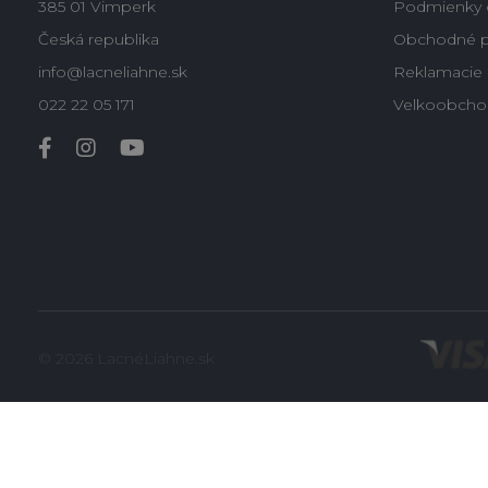
385 01 Vimperk
Podmienky 
Česká republika
Obchodné 
info@lacneliahne.sk
Reklamacie -
022 22 05 171
Velkoobcho
© 2026 LacnéLiahne.sk