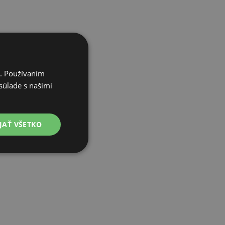
i. Používaním
súlade s našimi
JAŤ VŠETKO