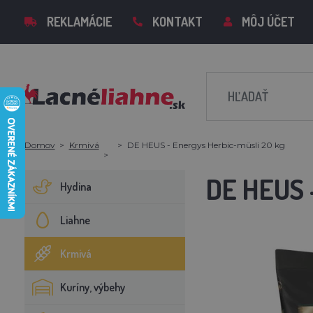
REKLAMÁCIE
KONTAKT
MÔJ ÚČET
Domov
Krmivá
DE HEUS - Energys Herbic-müsli 20 kg
DE HEUS 
Hydina
Liahne
Krmivá
Kuríny, výbehy