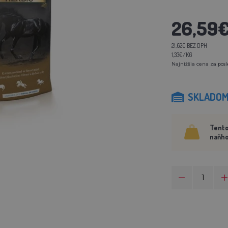
26,59
21,62€ BEZ DPH
1,33€/KG
Najnižšia cena za posl
SKLADO
Tento
naňho