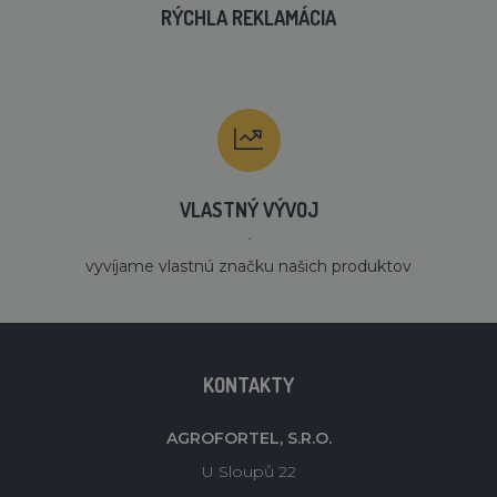
RÝCHLA REKLAMÁCIA
VLASTNÝ VÝVOJ
´
vyvíjame vlastnú značku našich produktov
KONTAKTY
AGROFORTEL, S.R.O.
U Sloupů 22