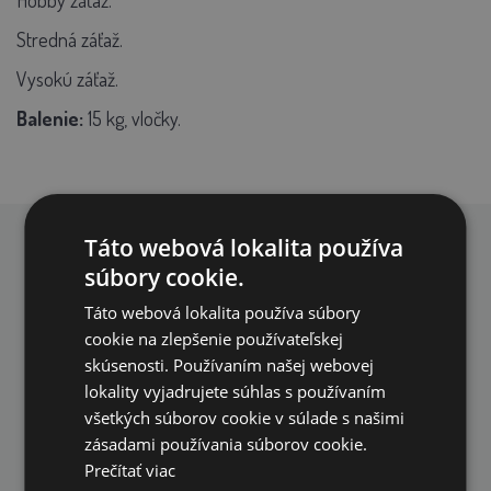
Hobby záťaž.
Stredná záťaž.
Vysokú záťaž.
Balenie:
15 kg, vločky.
Táto webová lokalita používa
PREČO NAKUPOVAŤ U NÁS?
súbory cookie.
Táto webová lokalita používa súbory
cookie na zlepšenie používateľskej
skúsenosti. Používaním našej webovej
lokality vyjadrujete súhlas s používaním
všetkých súborov cookie v súlade s našimi
DOPRAVA ZDARMA
zásadami používania súborov cookie.
na všetky objednávky od 200€ vrátane DPH.
Prečítať viac