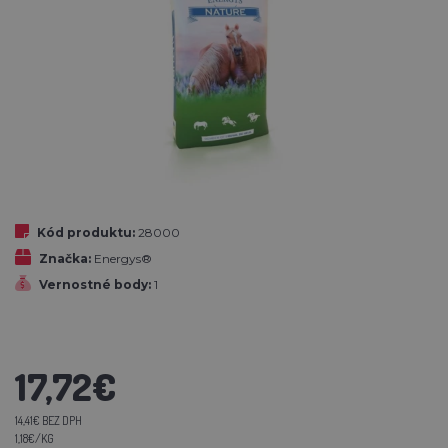
Kód produktu:
28000
Značka:
Energys®
Vernostné body:
1
17,72€
14,41€ BEZ DPH
1,18€/KG