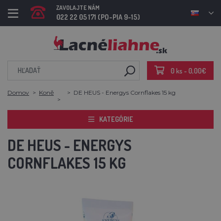
ZAVOLAJTE NÁM
022 22 05 171 (PO-PIA 9-15)
0 ks - 0,00€
Domov
Koně
DE HEUS - Energys Cornflakes 15 kg
KATEGÓRIE
DE HEUS - ENERGYS
CORNFLAKES 15 KG