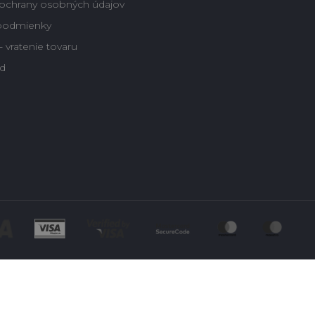
ochrany osobných údajov
podmienky
 vratenie tovaru
d