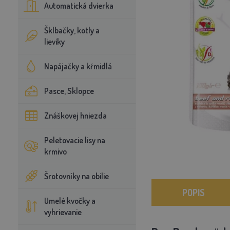
Automatická dvierka
Šklbačky, kotly a
lieviky
Napájačky a kŕmidlá
Pasce, Sklopce
Znáškovej hniezda
Peletovacie lisy na
krmivo
Šrotovníky na obilie
POPIS
Umelé kvočky a
vyhrievanie