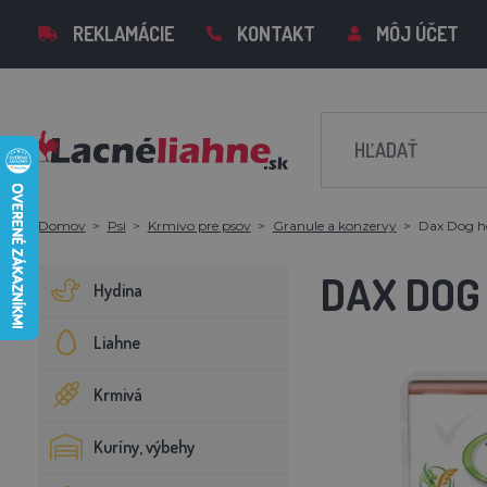
REKLAMÁCIE
KONTAKT
MÔJ ÚČET
Domov
Psi
Krmivo pre psov
Granule a konzervy
Dax Dog ho
DAX DOG 
Hydina
Liahne
Krmivá
Kuríny, výbehy