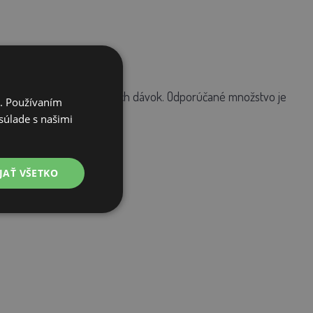
ých do aspoň dvoch kŕmnych dávok. Odporúčané množstvo je
i. Používaním
súlade s našimi
ok čerstvej pitnej vody.
JAŤ VŠETKO