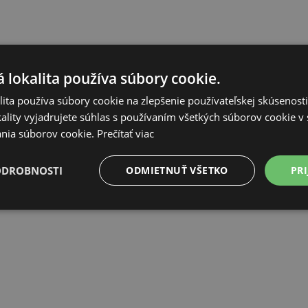
 lokalita používa súbory cookie.
 kg
spotrebuje približne
3–6 kapsičiek denne
, ideálne rozdelen
ita používa súbory cookie na zlepšenie používateľskej skúsenost
ality vyjadrujete súhlas s používaním všetkých súborov cookie v 
veku, aktivity a kondície psa. Pes musí mať vždy k dispozícii dostat
nia súborov cookie.
Prečítať viac
ODROBNOSTI
ODMIETNUŤ VŠETKO
PRI