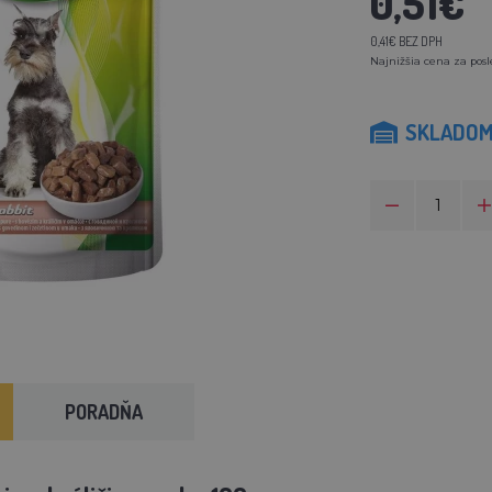
0,51€
0,41€ BEZ DPH
Najnižšia cena za posl
SKLADO
PORADŇA