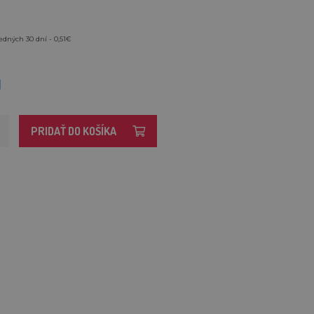
edných 30 dní - 0,51€
M
PRIDAŤ DO KOŠÍKA