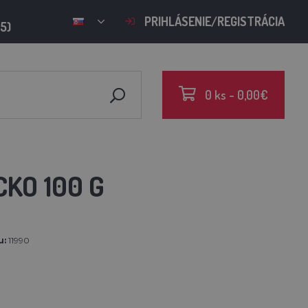
PRIHLÁSENIE/REGISTRÁCIA
15)
0 ks - 0,00€
CKO 100 G
u:
11990