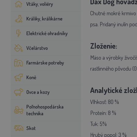
Dax Dog hovädzi
Vtáky, voliéry
Chutné mokré krmivo p
Králiky, králikárne
psa. Pridaný inulín po
Elektrické ohradníky
Zloženie:
Včelárstvo
Mäso a výrobky živočíš
Farmárske potreby
rastlinného pôvodu (0,4
Koně
Analytické zlož
Ovce a kozy
Vlhkosť: 80 %
Poľnohospodárska
Proteín: 8 %
technika
Tuk: 5%
Skot
Hrubý popol: 3 %