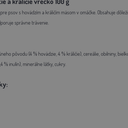
e a králičie vrecko 100 g
re psov s hovädzím a králičím mäsom v omáčke. Obsahuje dôležité
dporuje správne trávenie.
neho pôvodu (4 % hovädzie, 4 % králičie), cereálie, obilniny, biel
 % inulín), minerálne látky, cukry.
ky: