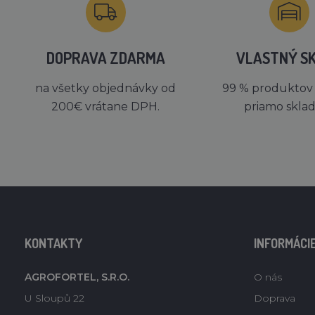
DOPRAVA ZDARMA
VLASTNÝ S
na všetky objednávky od
99 % produktov
200€ vrátane DPH.
priamo skla
KONTAKTY
INFORMÁCI
AGROFORTEL, S.R.O.
O nás
U Sloupů 22
Doprava