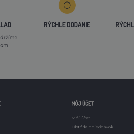
KLAD
RÝCHLE DODANIE
RÝCHL
 držíme
dom
E
MÔJ ÚČET
Môj účet
História objednávok