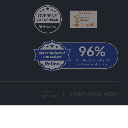
CHCETE
TIEŽ WEB?