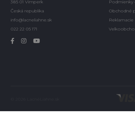
385 01 Vimperk
Podmienky 
Česká republika
Obchodné 
info@lacneliahne.sk
Reklamacie -
022 22 05 171
Velkoobcho
© 2026 LacnéLiahne.sk