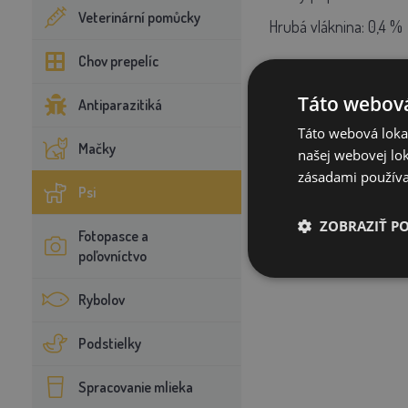
Veterinární pomůcky
Hrubá vláknina: 0,4 %
Chov prepelíc
Kŕmny návod:
Táto webová
Antiparazitiká
Pes s hmotnosťou
3–7
Táto webová lokal
Mačky
našej webovej lok
orientačné a závisí od 
zásadami používa
Psi
ZOBRAZIŤ P
Fotopasce a
poľovníctvo
Rybolov
Podstielky
Spracovanie mlieka