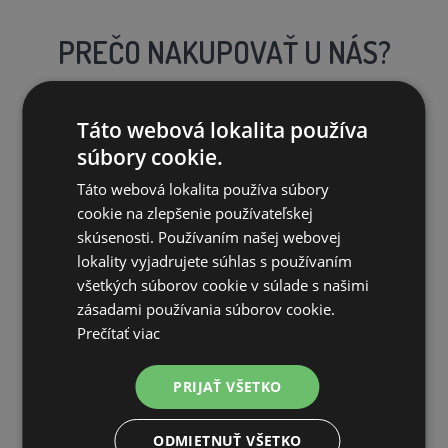
PREČO NAKUPOVAŤ U NÁS?
Táto webová lokalita používa
súbory cookie.
Táto webová lokalita používa súbory
DOPRAVA ZDARMA
cookie na zlepšenie používateľskej
na všetky objednávky od 200€ vrátane DPH.
skúsenosti. Používaním našej webovej
lokality vyjadrujete súhlas s používaním
všetkých súborov cookie v súlade s našimi
zásadami používania súborov cookie.
Prečítať viac
VLASTNÝ SKLAD
PRIJAŤ VŠETKO
99 % produktov držíme priamo skladom
ODMIETNUŤ VŠETKO