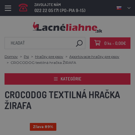
ZAVOLAJTE NÁM
022 22 05 171 (PO-PIA 9-15)
0 ks - 0,00€
Domov
Psi
Hračky pre psov
Aportovacie hračky pre psov
CROCODOG textilná hračka ŽIRAFA
KATEGÓRIE
CROCODOG TEXTILNÁ HRAČKA
ŽIRAFA
Zľava 89%