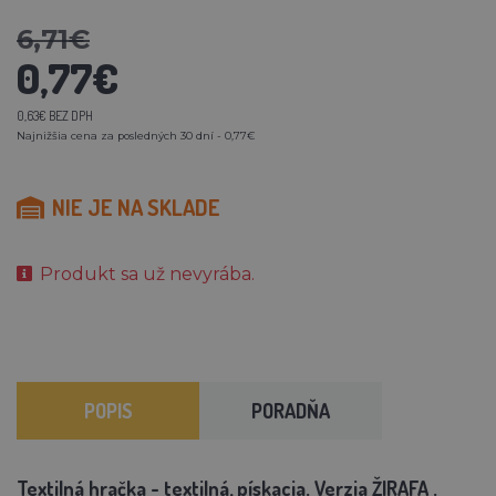
6,71€
0,77€
0,63€ BEZ DPH
Najnižšia cena za posledných 30 dní - 0,77€
NIE JE NA SKLADE
Produkt sa už nevyrába.
POPIS
PORADŇA
Textilná hračka - textilná, pískacia. Verzia
ŽIRAFA
.