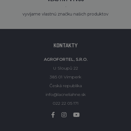
´
vyvíjame vlastnú značku našich produktov
KONTAKTY
AGROFORTEL, S.R.O.
U Sloupů 22
385 01 Vimperk
Česká republika
info@lacneliahne.sk
022 22 05 171