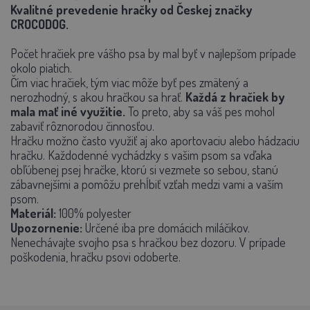
Kvalitné prevedenie hračky od Českej značky
CROCODOG.
Počet hračiek pre vášho psa by mal byť v najlepšom prípade
okolo piatich.
Čím viac hračiek, tým viac môže byť pes zmätený a
nerozhodný, s akou hračkou sa hrať.
Každá z hračiek by
mala mať iné využitie.
To preto, aby sa váš pes mohol
zabaviť rôznorodou činnosťou.
Hračku možno často využiť aj ako aportovaciu alebo hádzaciu
hračku. Každodenné vychádzky s vašim psom sa vďaka
obľúbenej psej hračke, ktorú si vezmete so sebou, stanú
zábavnejšími a pomôžu prehĺbiť vzťah medzi vami a vaším
psom.
Materiál:
100% polyester
Upozornenie:
Určené iba pre domácich miláčikov.
Nenechávajte svojho psa s hračkou bez dozoru. V prípade
poškodenia, hračku psovi odoberte.