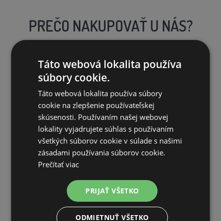
PREČO NAKUPOVAŤ U NÁS?
Táto webová lokalita používa
súbory cookie.
Táto webová lokalita používa súbory
DOPRAVA ZDARMA
cookie na zlepšenie používateľskej
na všetky objednávky od 200€ vrátane DPH.
skúsenosti. Používaním našej webovej
lokality vyjadrujete súhlas s používaním
všetkých súborov cookie v súlade s našimi
zásadami používania súborov cookie.
Prečítať viac
VLASTNÝ SKLAD
PRIJAŤ VŠETKO
99 % produktov držíme priamo skladom
ODMIETNUŤ VŠETKO