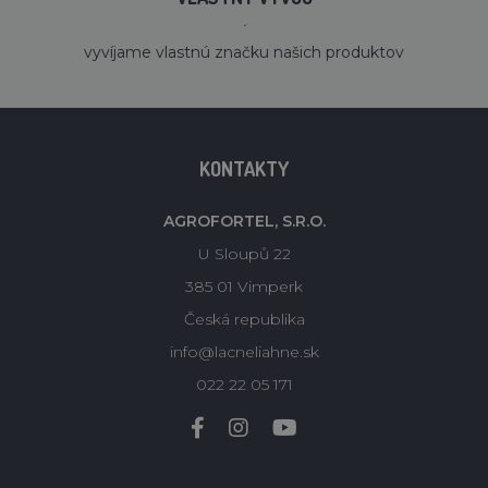
´
vyvíjame vlastnú značku našich produktov
KONTAKTY
AGROFORTEL, S.R.O.
U Sloupů 22
385 01 Vimperk
Česká republika
info@lacneliahne.sk
022 22 05 171