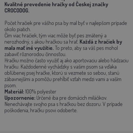
Kvalitné prevedenie hračky od Českej značky
CROCODOG.
Počet hračiek pre vášho psa by mal byť v najlepšom prípade
okolo piatich.
Čím viac hračiek, tým viac môže byť pes zmätený a
nerozhodný, s akou hračkou sa hrať.
Každá z hračiek by
mala mať iné využitie.
To preto, aby sa váš pes mohol
zabaviť rôznorodou činnosťou.
Hračku možno často využiť aj ako aportovaciu alebo hádzaciu
hračku. Každodenné vychádzky s vašim psom sa vďaka
obľúbenej psej hračke, ktorú si vezmete so sebou, stanú
zábavnejšími a pomôžu prehĺbiť vzťah medzi vami a vaším
psom.
Materiál:
100% polyester
Upozornenie:
Určené iba pre domácich miláčikov.
Nenechávajte svojho psa s hračkou bez dozoru. V prípade
poškodenia, hračku psovi odoberte.