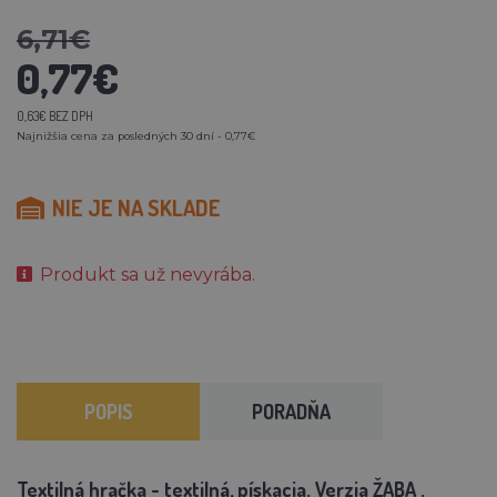
6,71€
0,77€
0,63€ BEZ DPH
Najnižšia cena za posledných 30 dní - 0,77€
NIE JE NA SKLADE
Produkt sa už nevyrába.
POPIS
PORADŇA
Textilná hračka - textilná, pískacia. Verzia
ŽABA
.