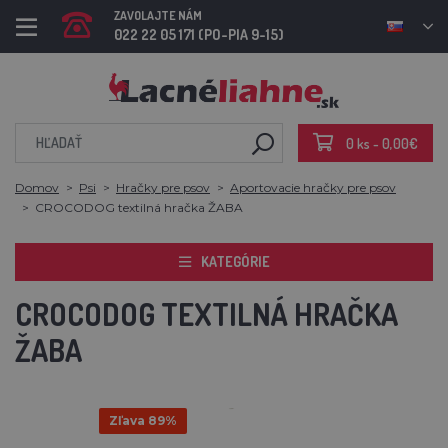
ZAVOLAJTE NÁM
022 22 05 171 (PO-PIA 9-15)
0 ks - 0,00€
Domov
Psi
Hračky pre psov
Aportovacie hračky pre psov
CROCODOG textilná hračka ŽABA
KATEGÓRIE
CROCODOG TEXTILNÁ HRAČKA
ŽABA
Zľava 89%