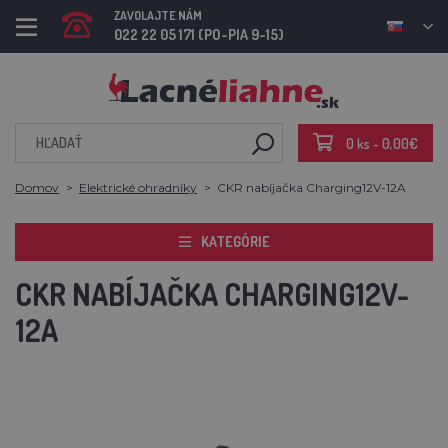
ZAVOLAJTE NÁM
022 22 05 171 (PO-PIA 9-15)
0 ks - 0,00€
Domov
Elektrické ohradníky
CKR nabíjačka Charging12V-12A
KATEGÓRIE
CKR NABÍJAČKA CHARGING12V-
12A