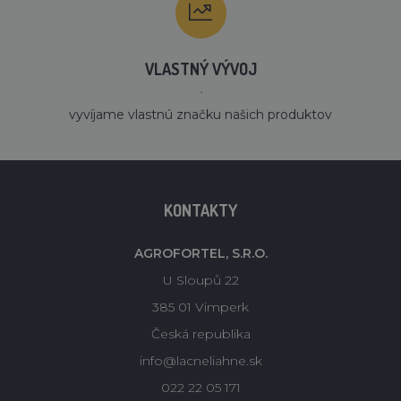
VLASTNÝ VÝVOJ
´
vyvíjame vlastnú značku našich produktov
KONTAKTY
AGROFORTEL, S.R.O.
U Sloupů 22
385 01 Vimperk
Česká republika
info@lacneliahne.sk
022 22 05 171