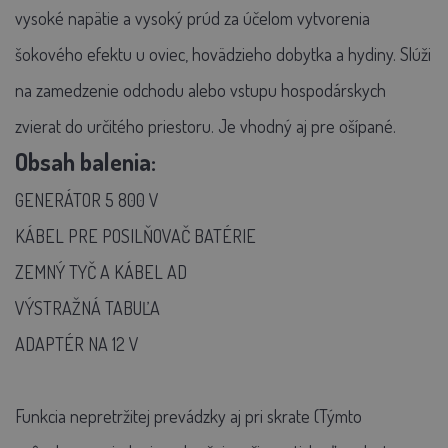
vysoké napätie a vysoký prúd za účelom vytvorenia
šokového efektu u oviec, hovädzieho dobytka a hydiny. Slúži
na zamedzenie odchodu alebo vstupu hospodárskych
zvierat do určitého priestoru. Je vhodný aj pre ošípané.
Obsah balenia:
GENERÁTOR 5 800 V
KÁBEL PRE POSILŇOVAČ BATÉRIE
ZEMNÝ TYČ A KÁBEL AD
VÝSTRAŽNÁ TABUĽA
ADAPTÉR NA 12 V
Funkcia nepretržitej prevádzky aj pri skrate (Týmto