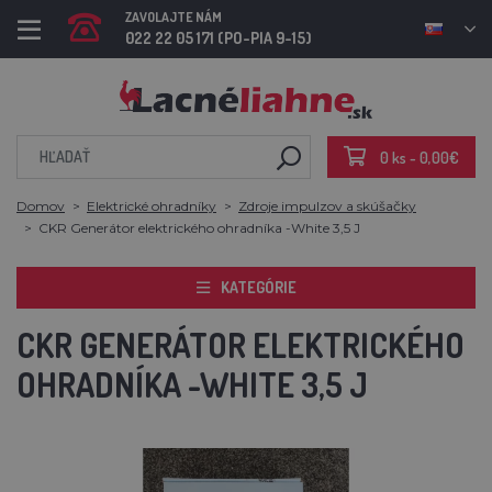
ZAVOLAJTE NÁM
022 22 05 171 (PO-PIA 9-15)
0 ks - 0,00€
Domov
Elektrické ohradníky
Zdroje impulzov a skúšačky
CKR Generátor elektrického ohradníka -White 3,5 J
KATEGÓRIE
CKR GENERÁTOR ELEKTRICKÉHO
OHRADNÍKA -WHITE 3,5 J