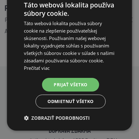
Táto webová lokalita používa
Rozšírená verzia:
súbory cookie.
PRACOVNÉ FUNKCIE SO SOLÁRNYM PANELOM 12V BATÉRIE
Táto webová lokalita používa súbory
cookie na zlepšenie používateľskej
A SIEŤOVÁ ELEKTRINA
skúsenosti. Používaním našej webovej
lokality vyjadrujete súhlas s používaním
všetkých súborov cookie v súlade s našimi
zásadami používania súborov cookie.
Prečítať viac
PREČO NAKUPOVAŤ U NÁS?
PRIJAŤ VŠETKO
ODMIETNUŤ VŠETKO
ZOBRAZIŤ PODROBNOSTI
DOPRAVA ZDARMA