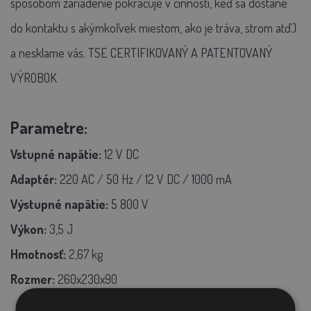
spôsobom zariadenie pokračuje v činnosti, keď sa dostane
do kontaktu s akýmkoľvek miestom, ako je tráva, strom atď.)
a nesklame vás.
TSE CERTIFIKOVANÝ A PATENTOVANÝ
VÝROBOK
Parametre:
Vstupné napätie:
12 V DC
Adaptér:
220 AC / 50 Hz / 12 V DC / 1000 mA
Výstupné napätie:
5 800 V
Výkon:
3,5 J
Hmotnosť:
2,67 kg
Rozmer:
260x230x90