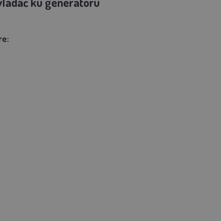
vládač ku generátoru
re: