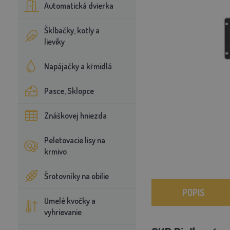
Automatická dvierka
Šklbačky, kotly a
lieviky
Napájačky a kŕmidlá
Pasce, Sklopce
Znáškovej hniezda
Peletovacie lisy na
krmivo
Šrotovníky na obilie
POPIS
Umelé kvočky a
vyhrievanie