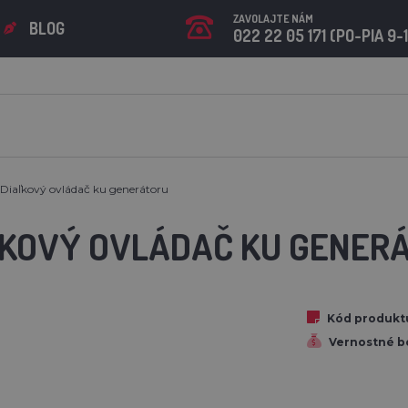
ZAVOLAJTE NÁM
BLOG
022 22 05 171 (PO-PIA 9-
Diaľkový ovládač ku generátoru
ĽKOVÝ OVLÁDAČ KU GENER
Kód produkt
Vernostné b