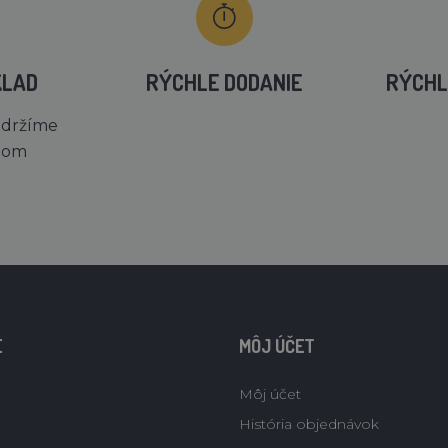
KLAD
RÝCHLE DODANIE
RÝCHL
 držíme
dom
E
MÔJ ÚČET
Môj účet
História objednávok