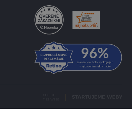
CHCETE
TIEŽ WEB?