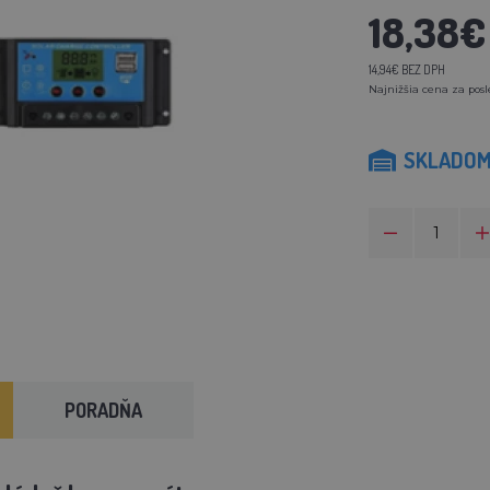
18,38€
14,94€ BEZ DPH
Najnižšia cena za posl
SKLADO
PORADŇA