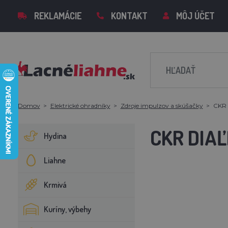
REKLAMÁCIE
KONTAKT
MÔJ ÚČET
Domov
Elektrické ohradníky
Zdroje impulzov a skúšačky
CKR 
CKR DIA
Hydina
Liahne
Krmivá
Kuríny, výbehy