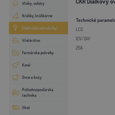
CKR Diaľkový o
Vtáky, voliéry
Králiky, králikárne
Technické paramet
Elektrické ohradníky
LCD
12V/24V
Včelárstvo
20A
Farmárske potreby
Koně
Ovce a kozy
Poľnohospodárska
technika
Skot