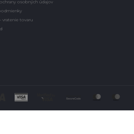
ochrany osobných údajov
podmienky
 vratenie tovaru
d