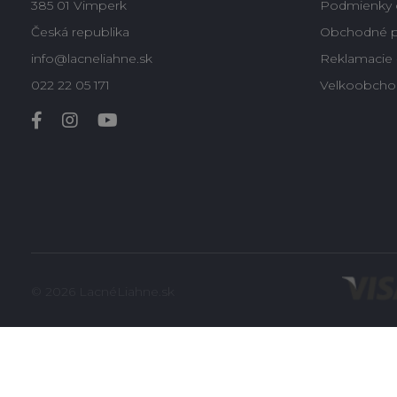
385 01 Vimperk
Podmienky 
Česká republika
Obchodné 
info@lacneliahne.sk
Reklamacie -
022 22 05 171
Velkoobcho
© 2026 LacnéLiahne.sk