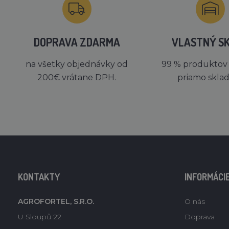
DOPRAVA ZDARMA
VLASTNÝ S
na všetky objednávky od
99 % produktov
200€ vrátane DPH.
priamo skla
KONTAKTY
INFORMÁCI
AGROFORTEL, S.R.O.
O nás
U Sloupů 22
Doprava