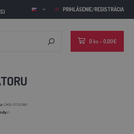
PRIHLÁSENIE/REGISTRÁCIA
15)
0 ks - 0,00€
ÁTORU
u:
CKR-ST00181
ody:
1