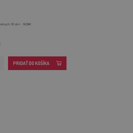
edných 30 dní - 18,38€
M
PRIDAŤ DO KOŠÍKA