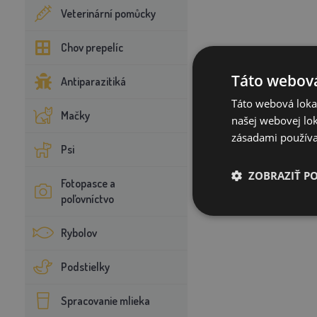
Veterinární pomůcky
Chov prepelíc
Táto webová
Antiparazitiká
Táto webová lokal
Mačky
našej webovej lok
zásadami používa
Psi
ZOBRAZIŤ P
Fotopasce a
poľovníctvo
Rybolov
Podstielky
Spracovanie mlieka