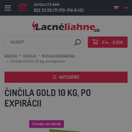
ZAVOLAJTE NÁM
022 22 05 171 (PO-PIA 9-15)
0 ks - 0,00€
Domov
Krmivá
Krmivo po exspiraci
Činčila GOLD 10 kg, po expirácii
KATEGÓRIE
ČINČILA GOLD 10 KG, PO
EXPIRÁCII
Český výrobok