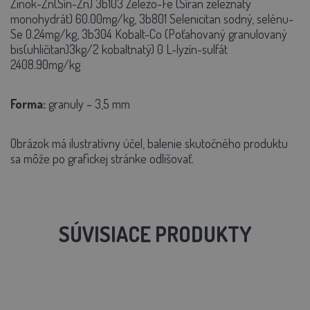
Zinok-Zn(Sín-Zn) 3b103 Zelezo-Fe (Síran zeleznatý
monohydrát) 60.00mg/kg, 3b801 Selenicitan sodný, selénu-
Se 0.24mg/kg, 3b304 Kobalt-Co (Poťahovaný granulovaný
bis(uhličitan)3kg/2 kobaltnatý) 0 L-lyzín-sulfát
2408.90mg/kg
Forma:
granuly – 3,5 mm
Obrázok má ilustratívny účel, balenie skutočného produktu
sa môže po grafickej stránke odlišovať.
SÚVISIACE PRODUKTY