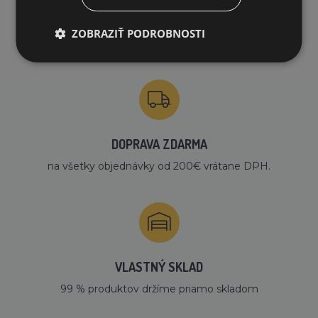
PREČO NAKUPOVAŤ U NÁS?
ZOBRAZIŤ PODROBNOSTI
DOPRAVA ZDARMA
na všetky objednávky od 200€ vrátane DPH.
VLASTNÝ SKLAD
99 % produktov držíme priamo skladom