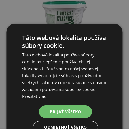
Táto webová lokalita používa
súbory cookie.
Pivovarské kvasnice G, 5kg
Táto webová lokalita používa súbory
cookie na zlepšenie používateľskej
17,70€
skúsenosti. Používaním našej webovej
lokality vyjadrujete súhlas s používaním
SKLADOM
všetkých súborov cookie v súlade s našimi
zásadami používania súborov cookie.
PRIDAŤ DO KOŠÍKA
Prečítať viac
PRIJAŤ VŠETKO
ODMIETNUŤ VŠETKO