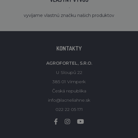
´
vyvíjame vlastnú značku našich produktov
KONTAKTY
AGROFORTEL, S.R.O.
U Sloupů 22
385 01 Vimperk
Česká republika
info@lacneliahne.sk
022 22 05 171