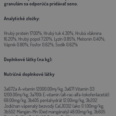
granulám sa odporúča pridávať seno.
Analytické zložky:
Hrubý proteín 17.00%, Hrubý tuk 4.30%, Hrubá vláknina
16.20%, Hrubý popol 7.20%, Lyzín 0.85%, Metionín 0.40%,
Vápnik 0.80%, Fosfor 0.62%, Sodík 0.62%
Doplnkové látky (na kg):
Nutričné doplnkové látky
3a672a A-vitamín 12000.00mj/kg, 3a671 Vitamín D3
1200.00mj/kg, 3a700i E-vitamín (all-rac-alfa-tokoferilacetát)
68.00mg/kg, 3b405 pentahydrát 12.00mg/kg, 3b202
Jodičnan vápenatý bezvodý Ca(JO3)2 (ako I) 1.00mg/kg,
3b502 Mangán-Mn (Oxid mangánatý) 48.00mg/kg, 3b605