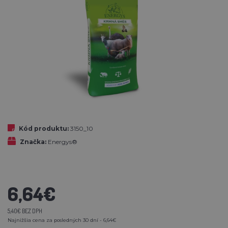
Kód produktu:
3150_10
Značka:
Energys®
6,64€
5,40€ BEZ DPH
Najnižšia cena za posledných 30 dní - 6,64€