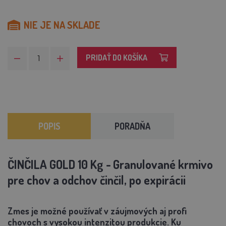
NIE JE NA SKLADE
PRIDAŤ DO KOŠÍKA
POPIS
PORADŇA
ČINČILA GOLD 10 Kg -
Granulované krmivo
pre chov a odchov činčil, po expirácii
Zmes je možné používať v záujmových aj profi
chovoch s vysokou intenzitou produkcie. Ku