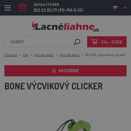
ZAVOLAJTE NÁM
022 22 05 171 (PO-PIA 9-15)
0 ks - 0,00€
Domov
Psi
Výcvik psov
Výcvik psov
BONE výcvikový clicker
KATEGÓRIE
BONE VÝCVIKOVÝ CLICKER