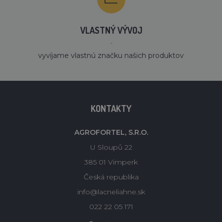
VLASTNÝ VÝVOJ
´
vyvíjame vlastnú značku našich produktov
KONTAKTY
AGROFORTEL, S.R.O.
U Sloupů 22
385 01 Vimperk
Česká republika
info@lacneliahne.sk
022 22 05 171