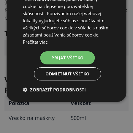
(napríklad záujem o predmet, ovoňanie, dotyk).
cookie na zlepšenie používateľskej
Kliknutie je vnímané ako čisto pozitívny signál, že
skúsenosti. Používaním našej webovej
postup je správny a odmena príde.
lokality vyjadrujete súhlas s používaním
všetkých súborov cookie v súlade s našimi
Technické parametre
zásadami používania súborov cookie.
Prečítať viac
Parameter
Hodnota
PRIJAŤ VŠETKO
Jednotka
ks
ODMIETNUŤ VŠETKO
Voliteľné doplnky (na stránke
produktu)
ZOBRAZIŤ PODROBNOSTI
Položka
Veľkosť
Vrecko na maškrty
500ml