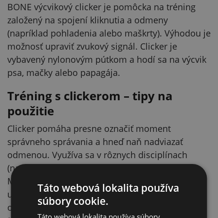
BONE výcvikový clicker je pomôcka na tréning
založený na spojení kliknutia a odmeny
(napríklad pohladenia alebo maškrty). Výhodou je
možnosť upraviť zvukový signál. Clicker je
vybavený nylonovým pútkom a hodí sa na výcvik
psa, mačky alebo papagája.
Tréning s clickerom – tipy na
použitie
Clicker pomáha presne označiť moment
správneho správania a hneď naň nadviazať
odmenou. Využíva sa v rôznych disciplínach
(napríklad dogdancing, poslušnosť, agility).
Metóda podporuje aktívnu spoluprácu zvieraťa a
Táto webová lokalita používa
umožňuje postupovať po malých krokoch –
súbory cookie.
odmeňovať môžete aj čiastkové pokroky
Táto webová lokalita používa súbory