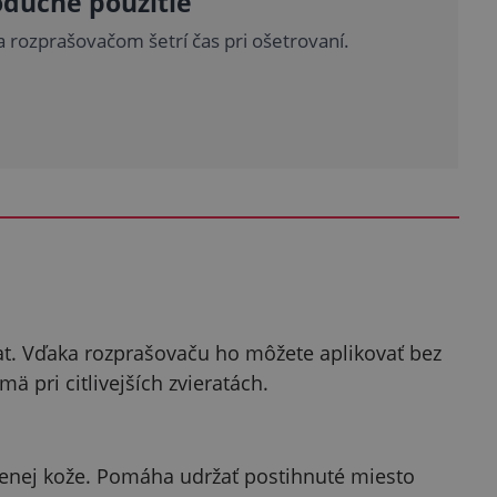
duché použitie
a rozprašovačom šetrí čas pri ošetrovaní.
rat. Vďaka rozprašovaču ho môžete aplikovať bez
pri citlivejších zvieratách.
denej kože. Pomáha udržať postihnuté miesto