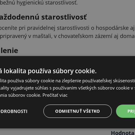
bežnú hygienickú starostlivosť.
aždodennú starostlivosť
 oceníte pri pravidelnej starostlivosti o hospodárske
pripravený v maštali, v chovateľskom zázemí aj doma
alenie
 200 ml sa ľahko skladuje aj používa. Varianta 500 
 podľa potreby pri bežnom ošetrovaní zvierat.
 lokalita používa súbory cookie.
ita používa súbory cookie na zlepšenie používateľskej skúsenost
ality vyjadrujete súhlas s používaním všetkých súborov cookie v 
nia súborov cookie.
Prečítať viac
ODROBNOSTI
ODMIETNUŤ VŠETKO
PRI
arametre
Hodnota