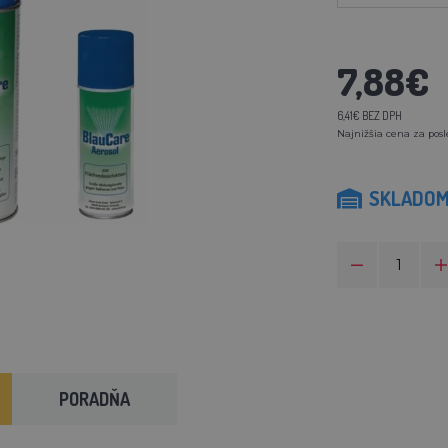
7,88€
6,41€ BEZ DPH
Najnižšia cena za posl
SKLADO
PORADŇA