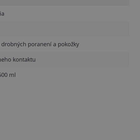
ia
e drobných poranení a pokožky
meho kontaktu
500 ml