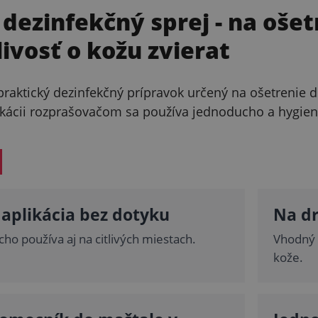
 dezinfekčný sprej
- na oše
livosť o kožu zvierat
 praktický dezinfekčný prípravok určený na ošetrenie
likácii rozprašovačom sa používa jednoducho a hygie
aplikácia bez dotyku
Na d
ho používa aj na citlivých miestach.
Vhodný 
kože.