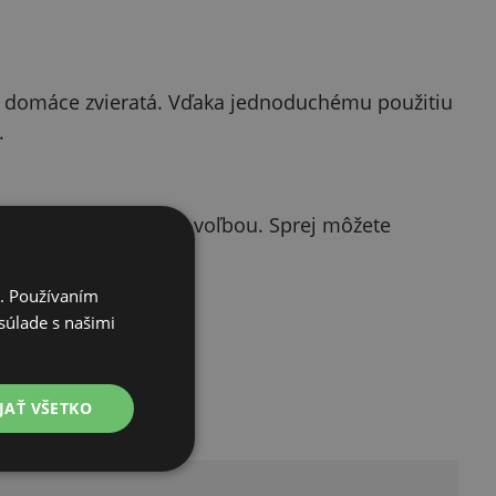
 aj domáce zvieratá. Vďaka jednoduchému použitiu
.
ml je ekonomickejšou voľbou. Sprej môžete
i. Používaním
súlade s našimi
JAŤ VŠETKO