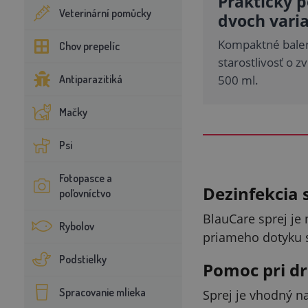
Praktický 
Veterinární pomůcky
dvoch vari
Kompaktné balen
Chov prepelíc
starostlivosť o z
Antiparazitiká
500 ml.
Mačky
Psi
Fotopasce a
Dezinfekcia 
poľovníctvo
BlauCare sprej je
Rybolov
priameho dotyku s
Podstielky
Pomoc pri d
Spracovanie mlieka
Sprej je vhodný n