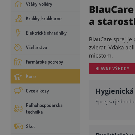
Vtáky, voliéry
BlauCare
a starost
Králiky, králikárne
Elektrické ohradníky
BlauCare sprej je
zvierat. Vďaka ap
Včelárstvo
miestom.
Farmárske potreby
HLAVNÉ VÝHODY
Koně
Hygienická 
Ovce a kozy
Sprej sa jednoduc
Poľnohospodárska
technika
Skot