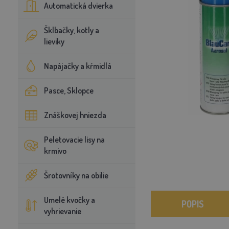
Automatická dvierka
Šklbačky, kotly a
lieviky
Napájačky a kŕmidlá
Pasce, Sklopce
Znáškovej hniezda
Peletovacie lisy na
krmivo
Šrotovníky na obilie
Umelé kvočky a
POPIS
vyhrievanie