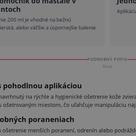
pomocník do maštale v
Jedno
antoch
Aplikáci
ie 200 ml je vhodné na bežnú
vieratá, alebo väčšie a úspornejšie balenie
PODROBNÝ POPIS
Skryť
s pohodlnou aplikáciou
 navrhnutý na rýchle a hygienické ošetrenie kože zvie
 ošetrovaným miestom, čo uľahčuje manipuláciu najmä 
robných poraneniach
a ošetrenie menších poranení, odrenín alebo podráž