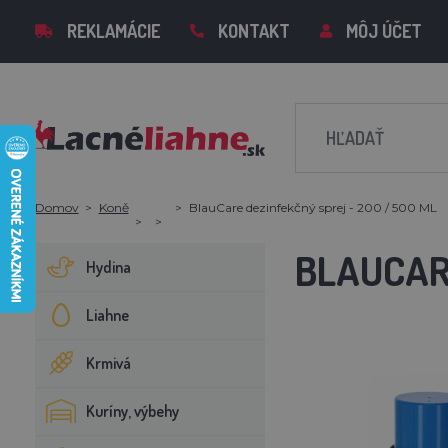
REKLAMÁCIE
KONTAKT
MÔJ ÚČET
Domov
Koně
BlauCare dezinfekčný sprej - 200 / 500 ML
BLAUCAR
Hydina
Liahne
Krmivá
Kuríny, výbehy