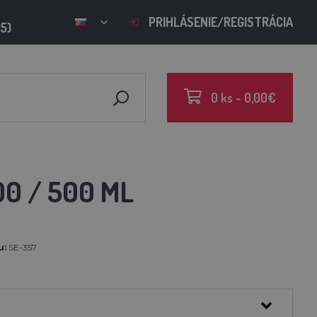
PRIHLÁSENIE/REGISTRÁCIA
15)
0 ks - 0,00€
0 / 500 ML
u:
SE-357