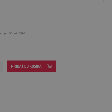
edných 30 dní - 7,88€
M
PRIDAŤ DO KOŠÍKA