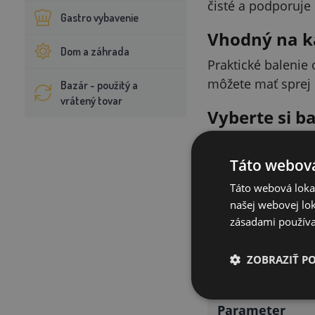
čisté a podporuje 
Gastro vybavenie
Vhodný na k
Dom a záhrada
Praktické balenie
môžete mať sprej 
Bazár - použitý a
vrátený tovar
Vyberte si b
Balenie s objemom
pohodlne používať
Táto webová
Táto webová lokal
Kapacita
našej webovej lok
zásadami používa
200 ml
500 ml
ZOBRAZIŤ P
Technické p
Parameter