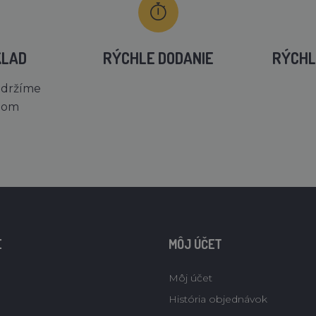
KLAD
RÝCHLE DODANIE
RÝCHL
 držíme
dom
E
MÔJ ÚČET
Môj účet
História objednávok