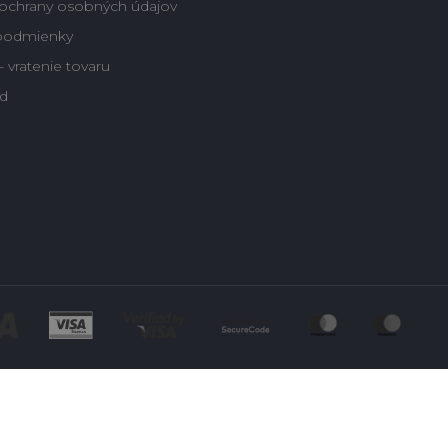
ochrany osobných údajov
podmienky
 vratenie tovaru
d