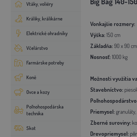
Big Bag 140-15
Vtáky, voliéry
Králiky, králikárne
Vonkajšie rozmery:
Elektrické ohradníky
Výška:
150 cm
Základňa:
90 x 90 cm
Včelárstvo
Nosnosť:
1000 kg
Farmárske potreby
Koně
Možnosti využitia v
Stavebníctvo:
piesok
Ovce a kozy
Poľnohospodárstvo
Poľnohospodárska
Priemysel:
granuláty,
technika
Zberné suroviny:
kov
Skot
Drevopriemysel:
pili