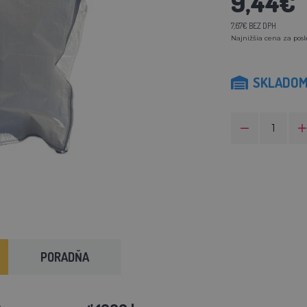
9,44€
7,67€ BEZ DPH
Najnižšia cena za posl
SKLADO
PORADŇA