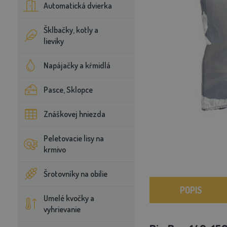
Automatická dvierka
Šklbačky, kotly a
lieviky
Napájačky a kŕmidlá
Pasce, Sklopce
Znáškovej hniezda
Peletovacie lisy na
krmivo
Šrotovníky na obilie
POPIS
Umelé kvočky a
vyhrievanie