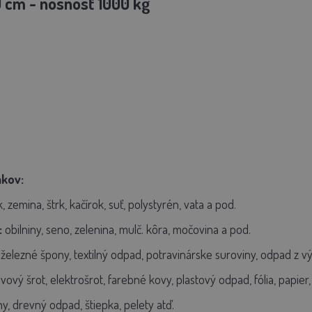
0 cm - nosnosť 1000 kg
akov:
, zemina, štrk, kačírok, suť, polystyrén, vata a pod.
:
obilniny, seno, zelenina, mulč. kôra, močovina a pod.
 železné špony, textilný odpad, potravinárske suroviny, odpad z v
ový šrot, elektrošrot, farebné kovy, plastový odpad, fólia, papier,
ny, drevný odpad, štiepka, pelety atď.