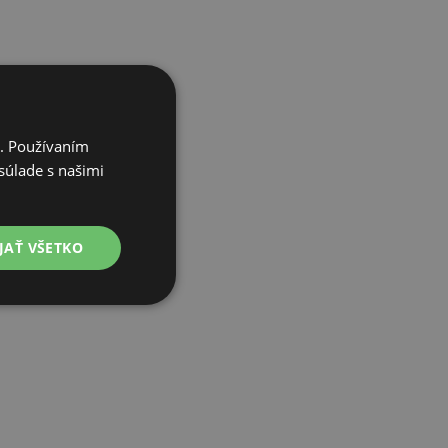
i. Používaním
súlade s našimi
JAŤ VŠETKO