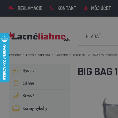
REKLAMÁCIE
KONTAKT
MÔJ ÚČET
Domov
Dom a záhrada
Ostatné
Big Bag 140-150 cm, nosnosť
BIG BAG 
Hydina
Liahne
Krmivá
Kuríny, výbehy