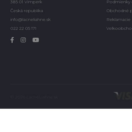
385 01 Vimperk
Podmienky 
Česká republika
Obchodné 
info@lacneliahne.sk
Reklamacie -
022 22 05 171
Velkoobcho
© 2026 LacnéLiahne.sk