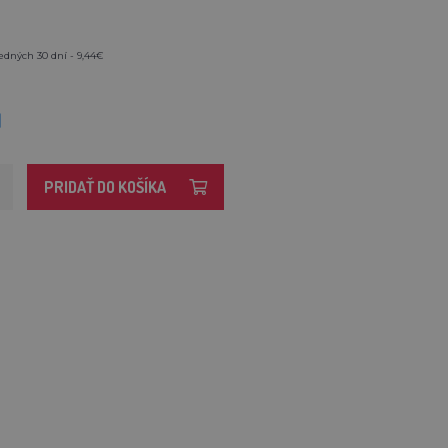
edných 30 dní - 9,44€
M
PRIDAŤ DO KOŠÍKA