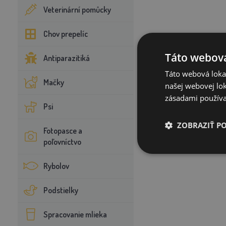
Veterinární pomůcky
Chov prepelíc
Táto webová
Antiparazitiká
Táto webová lokal
Mačky
našej webovej lok
zásadami používa
Psi
ZOBRAZIŤ P
Fotopasce a
poľovníctvo
Rybolov
Podstielky
Spracovanie mlieka