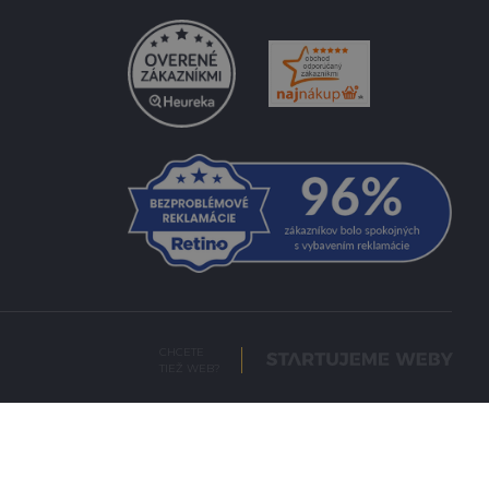
CHCETE
TIEŽ WEB?