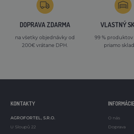
DOPRAVA ZDARMA
VLASTNÝ S
na všetky objednávky od
99 % produktov
200€ vrátane DPH.
priamo skla
KONTAKTY
INFORMÁCI
AGROFORTEL, S.R.O.
O nás
U Sloupů 22
Doprava