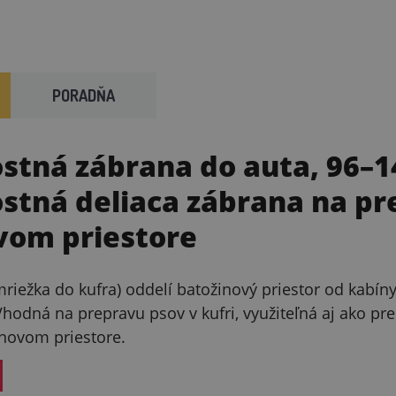
PORADŇA
stná zábrana do auta, 96–1
stná deliaca zábrana na pr
vom priestore
mriežka do kufra) oddelí batožinový priestor od kabí
Vhodná na prepravu psov v kufri, využiteľná aj ako pr
novom priestore.