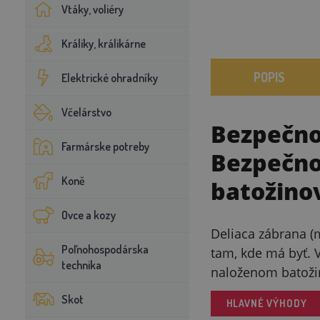
Vtáky, voliéry
Králiky, králikárne
POPIS
Elektrické ohradníky
Včelárstvo
Bezpečno
Farmárske potreby
Bezpečno
Koně
batožino
Ovce a kozy
Deliaca zábrana (
Poľnohospodárska
tam, kde má byť. 
technika
naloženom batoži
Skot
HLAVNÉ VÝHODY