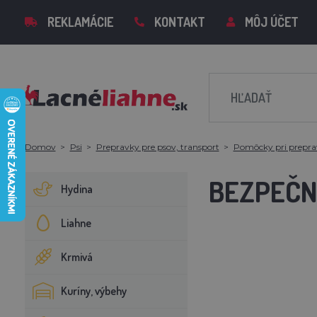
REKLAMÁCIE
KONTAKT
MÔJ ÚČET
Domov
Psi
Prepravky pre psov, transport
Pomôcky pri prepra
BEZPEČNO
Hydina
Liahne
Krmivá
Kuríny, výbehy