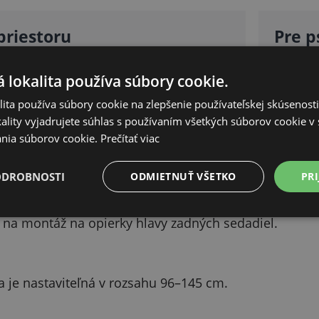
priestoru
Pre p
ý (batožinový) priestor od sedadlovej
Určené 
 lokalita používa súbory cookie.
použiť 
ita používa súbory cookie na zlepšenie používateľskej skúsenost
ality vyjadrujete súhlas s používaním všetkých súborov cookie v 
PODROBNÝ POPIS
nia súborov cookie.
Prečítať viac
Skryť
ODROBNOSTI
ODMIETNUŤ VŠETKO
PRI
 na montáž na opierky hlavy zadných sedadiel.
a je nastaviteľná v rozsahu 96–145 cm.