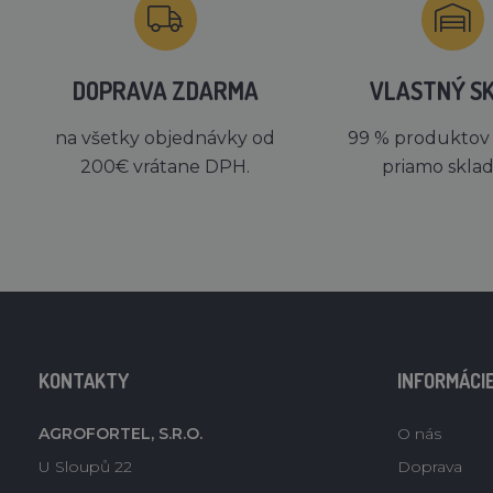
DOPRAVA ZDARMA
VLASTNÝ S
na všetky objednávky od
99 % produktov
200€ vrátane DPH.
priamo skla
KONTAKTY
INFORMÁCI
AGROFORTEL, S.R.O.
O nás
U Sloupů 22
Doprava