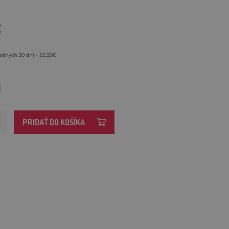
€
edných 30 dní - 22,32€
M
PRIDAŤ DO KOŠÍKA