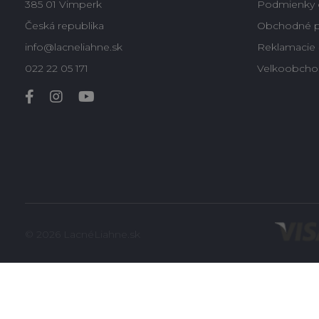
385 01 Vimperk
Podmienky 
Česká republika
Obchodné 
info@lacneliahne.sk
Reklamacie -
022 22 05 171
Velkoobcho
© 2026 LacnéLiahne.sk