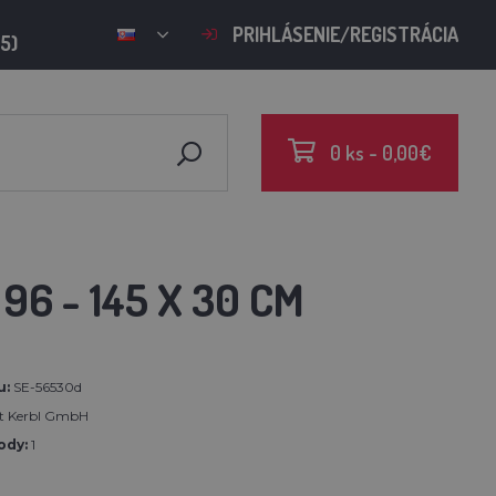
PRIHLÁSENIE/REGISTRÁCIA
15)
0 ks - 0,00€
6 - 145 X 30 CM
u:
SE-56530d
rt Kerbl GmbH
ody:
1