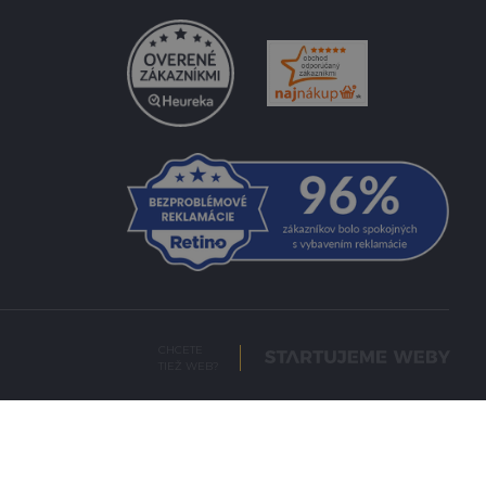
CHCETE
TIEŽ WEB?