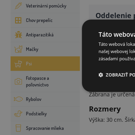
Veterinární pomůcky
Oddelenie 
Chov prepelíc
Oddeľuje nákladn
Táto webová
časti auta.
Antiparazitiká
Táto webová lokal
Mačky
našej webovej lok
zásadami používa
Psi
ZOBRAZIŤ P
Fotopasce a
Montáž
poľovníctvo
Zábrana je určená
Rybolov
Rozmery
Podstielky
Výška: 30 cm. Šírk
Spracovanie mlieka