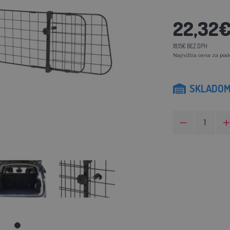
22,32
18,15€ BEZ DPH
Najnižšia cena za posl
SKLADO