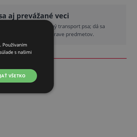
sa aj prevážané veci
na bezpečný a pohodlný transport psa; dá sa
aj ako prepážka pri preprave predmetov.
i. Používaním
súlade s našimi
JAŤ VŠETKO