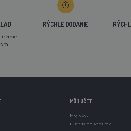
KLAD
RÝCHLE DODANIE
RÝCHL
 držíme
dom
E
MÔJ ÚČET
Môj účet
História objednávok