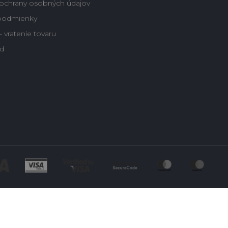
ochrany osobných údajov
podmienky
 vratenie tovaru
d