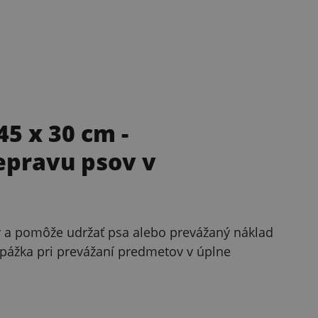
45 x 30 cm
-
epravu psov v
ny a pomôže udržať psa alebo prevážaný náklad
epážka pri prevážaní predmetov v úplne