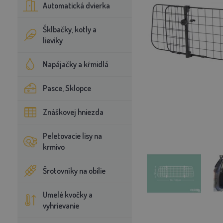
Automatická dvierka
Šklbačky, kotly a
lieviky
Napájačky a kŕmidlá
Pasce, Sklopce
Znáškovej hniezda
Peletovacie lisy na
krmivo
Šrotovníky na obilie
Umelé kvočky a
vyhrievanie