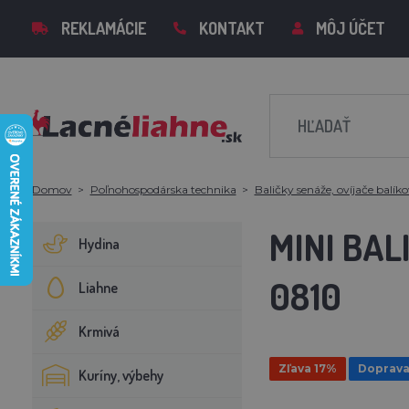
REKLAMÁCIE
KONTAKT
MÔJ ÚČET
Domov
Poľnohospodárska technika
Baličky senáže, ovíjače balíko
MINI BA
Hydina
0810
Liahne
Krmivá
Zľava 17%
Doprava
Kuríny, výbehy