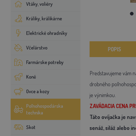
Vtáky, voliéry
Králiky, králikárne
Elektrické ohradníky
Včelárstvo
POPIS
Farmárske potreby
Predstavujeme vám n
Koně
drobného poľnohospo
Ovce a kozy
je výnimkou.
ZAVÁDACIA CENA PRE
Poľnohospodárska
technika
Táto ovíjačka je nav
Skot
senáž, siláž alebo in