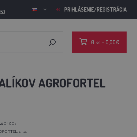
PRIHLÁSENIE/REGISTRÁCIA
15)
0 ks - 0,00€
BALÍKOV AGROFORTEL
u:
0400a
FORTEL, s.r.o.