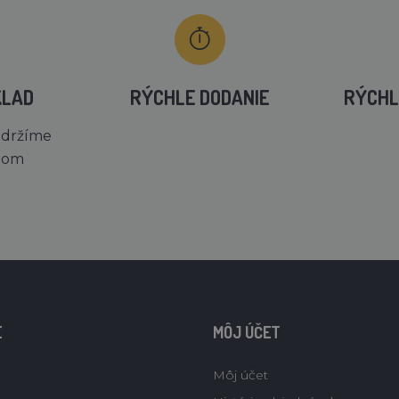
KLAD
RÝCHLE DODANIE
RÝCHL
 držíme
dom
E
MÔJ ÚČET
Môj účet