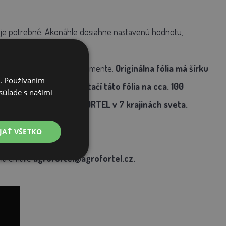
než je potrebné. Akonáhle dosiahne nastavenú hodnotu,
ete v našom širokom sortimente.
Originálna fólia má šírku
i. Používaním
stvového balenia vystačí táto fólia na cca. 100
súlade s našimi
ych produktov AGROFORTEL v 7 krajinách sveta.
JAŤ VŠETKO
na emaile
agrofortel@agrofortel.cz.