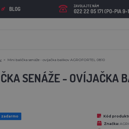
ZAVOLAJTE NÁM
BLOG
022 22 05 171 (PO-PIA 9-
v
Mini balička senáže - ovíjačka balíkov AGROFORTEL 0810
LIČKA SENÁŽE - OVÍJAČKA 
 zadarmo
Kód produkt
Značka:
AGRO