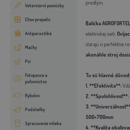
predtým.
Veterinární pomůcky
Chov prepelíc
Balička AGROFORTEL
Antiparazitiká
elektrickej sieti.
Ovíja
starajú o perfektne r
Mačky
akonáhle stroj dos
Psi
Tu sú hlavné dôvody
Fotopasce a
poľovníctvo
1. **Efektivita**:
Vďa
Rybolov
2. **Spolohlivosť**:
3. **Univerzálnosť**
Podstielky
500×700mm
Spracovanie mlieka
4. **Kvalita obaľova