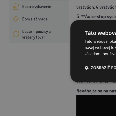
Gastro vybavenie
vrstvách, 4 vrstvác
5. **Auto-stop sys
Dom a záhrada
automaticky zastaví.
Bazár - použitý a
Táto webová
Spotrebný materiál
vrátený tovar
Táto webová lokal
25 cm. Je dodávaná 
našej webovej lok
balíkov.
Poskytujem
zásadami používa
Náhradné diely sú k
ZOBRAZIŤ P
Viac informácií Vám 
Neváhajte sa na nás 