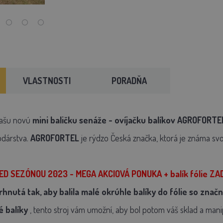
VLASTNOSTI
PORADŇA
ašu novú
mini baličku senáže - ovíjačku balíkov AGROFORTE
dárstva.
AGROFORTEL
je rýdzo Česká značka, ktorá je známa svoj
D SEZÓNOU 2023 - MEGA AKCIOVÁ PONUKA + balík fólie ZADA
rhnutá tak, aby balila malé okrúhle balíky do fólie so znač
é balíky
, tento stroj vám umožní, aby bol potom váš sklad a mani