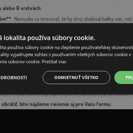
h alebo 6 vrstvách.
tém**
: Nemusíte sa stresovať, že by stroj obaľoval balíky viac, 
 lokalita používa súbory cookie.
- ako je napríklad
silážna fólia pre ovíjačky AGROFORTEL
nájd
ita používa súbory cookie na zlepšenie používateľskej skúsenost
v roliach s dĺžkou 1500m a hrúbkou 25μm. V prípade dvojvr
ality vyjadrujete súhlas s používaním všetkých súborov cookie v 
e kompletný záručný a pozáručný servis poľnohospodársk
nia súborov cookie.
Prečítať viac
 dispozícii skladom.
ODROBNOSTI
ODMIETNUŤ VŠETKO
PRI
poskytne naša technická podpora poľnohospodárskych produktov 
obrátiť. Iste nájdeme riešenie aj pre Vašu farmu.