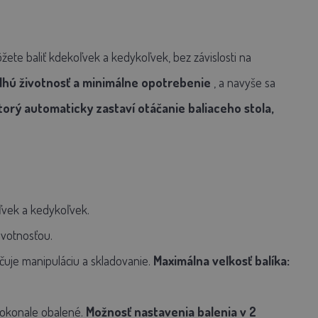
ete baliť kdekoľvek a kedykoľvek, bez závislosti na
dlhú životnosť a minimálne opotrebenie
, a navyše sa
orý automaticky zastaví otáčanie baliaceho stola,
ľvek a kedykoľvek.
votnosťou.
ahčuje manipuláciu a skladovanie.
Maximálna veľkosť balíka:
dokonale obalené.
Možnosť nastavenia balenia v 2