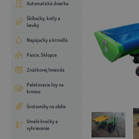
Automatická dvierka
Šklbačky, kotly a
lieviky
Napájačky a kŕmidlá
Pasce, Sklopce
Znáškovej hniezda
Peletovacie lisy na
krmivo
Šrotovníky na obilie
Umelé kvočky a
vyhrievanie