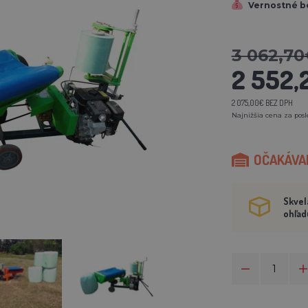
Vernostné b
3 062,70
2 552,
2 075,00€ BEZ DPH
Najnižšia cena za posl
OČAKÁVAM
Skvel
ohľad