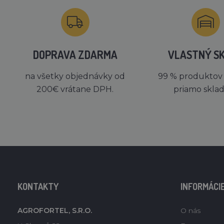
DOPRAVA ZDARMA
VLASTNÝ S
na všetky objednávky od
99 % produktov
200€ vrátane DPH.
priamo skla
KONTAKTY
INFORMÁCI
AGROFORTEL, S.R.O.
O nás