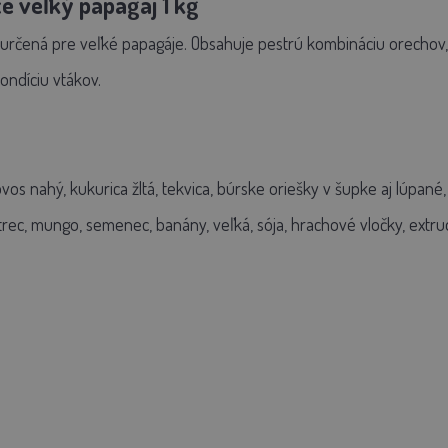
e veľký papagáj 1 kg
určená pre veľké papagáje. Obsahuje pestrú kombináciu
orechov, 
kondíciu vtákov.
 ovos nahý, kukurica žltá, tekvica, búrske oriešky v šupke aj lúpané,
rec, mungo, semenec, banány, veľká, sója, hrachové vločky, extrudo