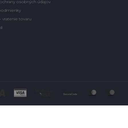
ochrany osobných údajov
podmienky
 vratenie tovaru
d