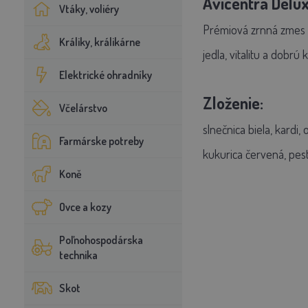
Avicentra Delux
Vtáky, voliéry
Prémiová zrnná zmes 
Králiky, králikárne
jedla, vitalitu a dobrú 
Elektrické ohradníky
Zloženie:
Včelárstvo
slnečnica biela, kardi,
Farmárske potreby
kukurica červená, pest
Koně
Ovce a kozy
Poľnohospodárska
technika
Skot