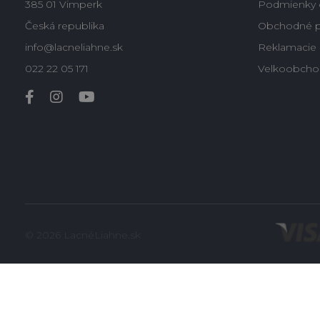
385 01 Vimperk
Podmienky 
Česká republika
Obchodné 
info@lacneliahne.sk
Reklamacie -
022 22 05 171
Velkoobcho
© 2026 LacnéLiahne.sk