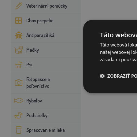
Veterinární pomůcky
Chov prepelíc
Táto webová
Antiparazitiká
Táto webová lokal
Mačky
našej webovej lok
zásadami používa
Psi
ZOBRAZIŤ P
Fotopasce a
poľovníctvo
Rybolov
Podstielky
Spracovanie mlieka