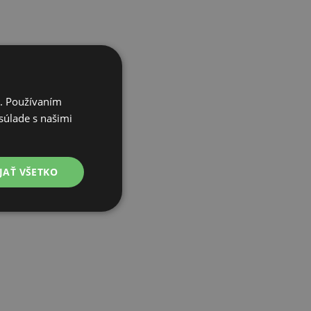
i. Používaním
súlade s našimi
JAŤ VŠETKO