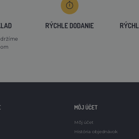
KLAD
RÝCHLE DODANIE
RÝCHL
 držíme
dom
E
MÔJ ÚČET
Môj účet
História objednávok