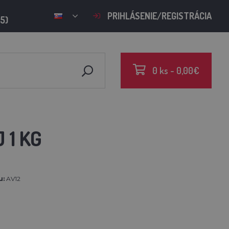
PRIHLÁSENIE/REGISTRÁCIA
15)
0 ks - 0,00€
 1 KG
u:
AV12