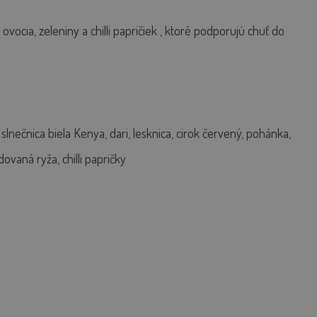
ovocia, zeleniny a chilli papričiek
, ktoré podporujú chuť do
 slnečnica biela Kenya, dari, lesknica, cirok červený, pohánka,
vaná ryža, chilli papričky