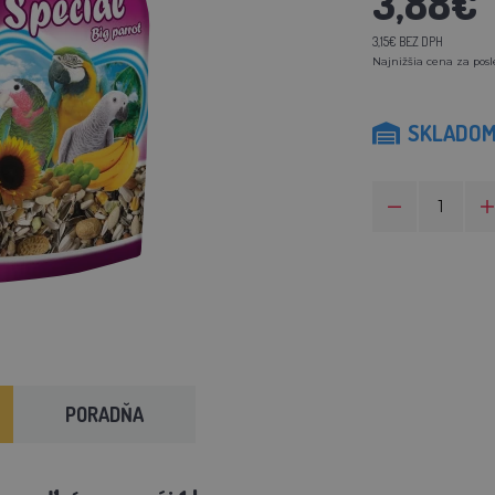
3,88€
3,15€ BEZ DPH
Najnižšia cena za posl
SKLADO
PORADŇA