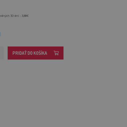
edných 30 dní - 3,88€
M
PRIDAŤ DO KOŠÍKA