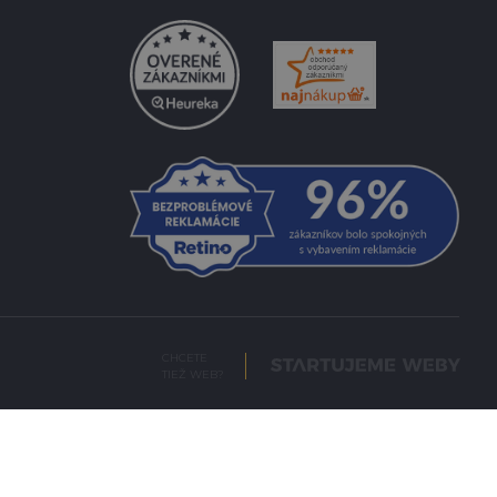
CHCETE
TIEŽ WEB?