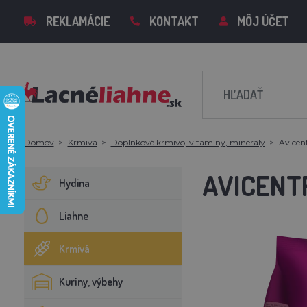
REKLAMÁCIE
KONTAKT
MÔJ ÚČET
Domov
Krmivá
Doplnkové krmivo, vitamíny, minerály
Avicent
AVICENT
Hydina
Liahne
Krmivá
Kuríny, výbehy