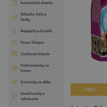
Automatická dvierka
Šklbačky, kotly a
lieviky
Napájačky a kŕmidlá
Pasce, Sklopce
Znáškovej hniezda
Peletovacie lisy na
krmivo
Šrotovníky na obilie
POPIS
Umelé kvočky a
vyhrievanie