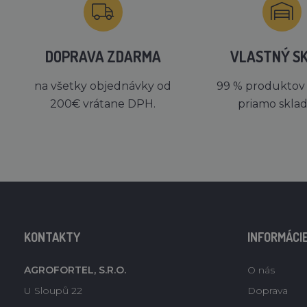
DOPRAVA ZDARMA
VLASTNÝ S
na všetky objednávky od
99 % produktov
200€ vrátane DPH.
priamo skla
KONTAKTY
INFORMÁCI
AGROFORTEL, S.R.O.
O nás
U Sloupů 22
Doprava