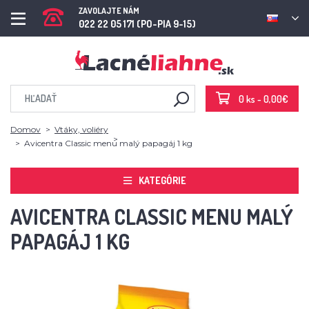
ZAVOLAJTE NÁM
022 22 05 171 (PO-PIA 9-15)
0 ks - 0,00€
Domov
Vtáky, voliéry
Avicentra Classic menu malý papagáj 1 kg
KATEGÓRIE
AVICENTRA CLASSIC MENU MALÝ
PAPAGÁJ 1 KG