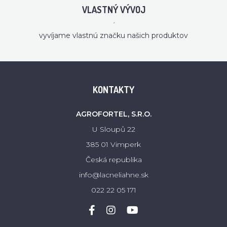
VLASTNÝ VÝVOJ
´
vyvíjame vlastnú značku našich produktov
KONTAKTY
AGROFORTEL, S.R.O.
U Sloupů 22
385 01 Vimperk
Česká republika
info@lacneliahne.sk
022 22 05 171