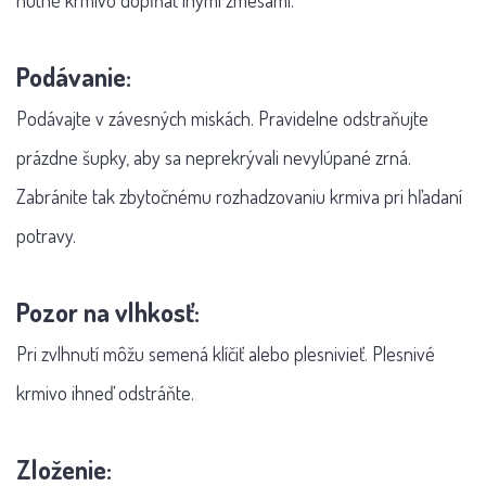
nutné krmivo dopĺňať inými zmesami.
Podávanie:
Podávajte v závesných miskách. Pravidelne odstraňujte
prázdne šupky, aby sa neprekrývali nevylúpané zrná.
Zabránite tak zbytočnému rozhadzovaniu krmiva pri hľadaní
potravy.
Pozor na vlhkosť:
Pri zvlhnutí môžu semená klíčiť alebo plesnivieť. Plesnivé
krmivo ihneď odstráňte.
Zloženie: