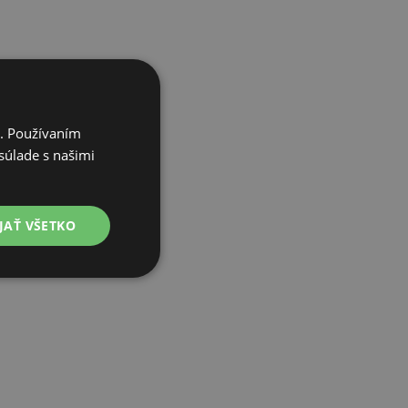
i. Používaním
súlade s našimi
JAŤ VŠETKO