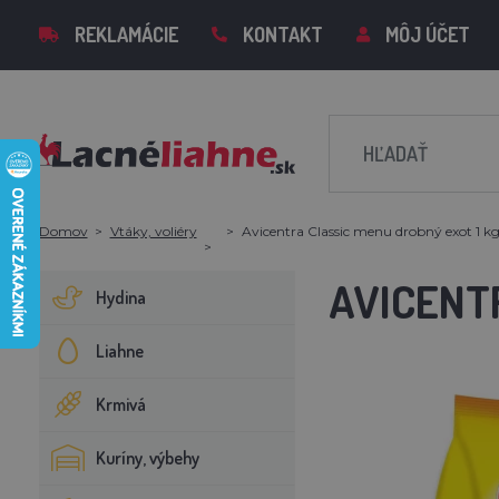
REKLAMÁCIE
KONTAKT
MÔJ ÚČET
Domov
Vtáky, voliéry
Avicentra Classic menu drobný exot 1 k
AVICENT
Hydina
Liahne
Krmivá
Kuríny, výbehy