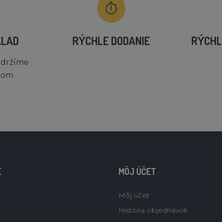
KLAD
RÝCHLE DODANIE
RÝCHL
 držíme
dom
E
MÔJ ÚČET
Môj účet
História objednávok