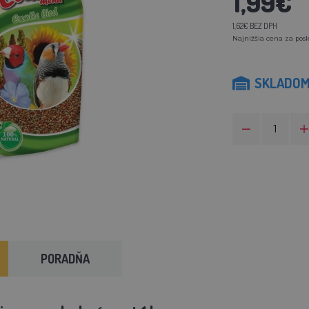
1,99€
1,62€ BEZ DPH
Najnižšia cena za posl
SKLADO
PORADŇA