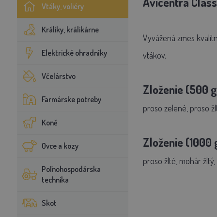
Avicentra Class
Vtáky, voliéry
Králiky, králikárne
Vyvážená zmes kvalitn
Elektrické ohradníky
vtákov.
Včelárstvo
Zloženie (500 g
Farmárske potreby
proso zelené, proso žl
Koně
Zloženie (1000 
Ovce a kozy
proso žlté, mohár žltý
Poľnohospodárska
technika
Skot