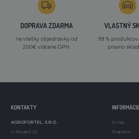
DOPRAVA ZDARMA
VLASTNÝ S
na všetky objednávky od
99 % produktov
200€ vrátane DPH.
priamo skla
KONTAKTY
INFORMÁCI
AGROFORTEL, S.R.O.
O nás
U Sloupů 22
Doprava