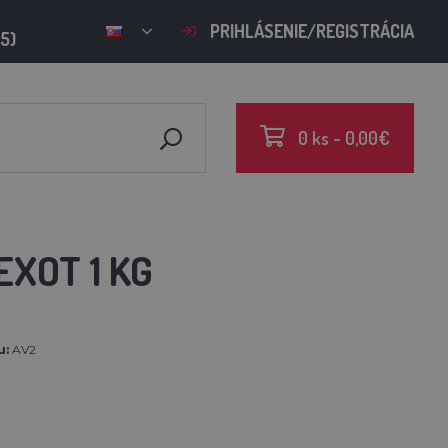
PRIHLÁSENIE/REGISTRÁCIA
15)
0 ks - 0,00€
XOT 1 KG
u:
AV2