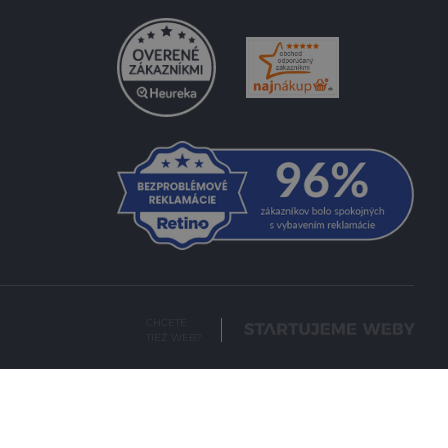
CHCETE
TIEŽ WEB?