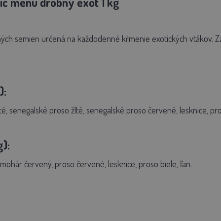
ic menu drobný exot 1 kg
ých semien určená na každodenné kŕmenie exotických vtákov. Zaisť
):
té, senegalské proso žlté, senegalské proso červené, lesknice, pr
g):
, mohár červený, proso červené, lesknice, proso biele, ľan.