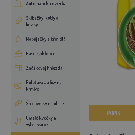
Automatická dvierka
Šklbačky, kotly a
lieviky
Napájačky a kŕmidlá
Pasce, Sklopce
Znáškovej hniezda
Peletovacie lisy na
krmivo
Šrotovníky na obilie
POPIS
Umelé kvočky a
vyhrievanie