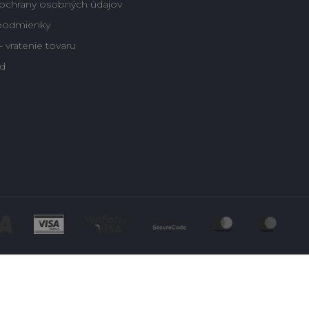
ochrany osobných údajov
podmienky
 vratenie tovaru
d