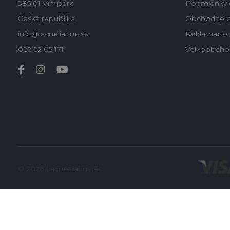
385 01 Vimperk
Podmienky 
Česká republika
Obchodné 
info@lacneliahne.sk
Reklamacie -
022 22 05 171
Velkoobcho
© 2026 LacnéLiahne.sk