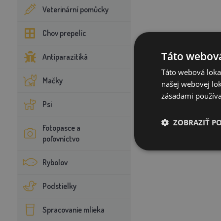
Veterinární pomůcky
Chov prepelíc
Táto webová
Antiparazitiká
Táto webová lokal
Mačky
našej webovej lok
zásadami používa
Psi
ZOBRAZIŤ P
Fotopasce a
poľovníctvo
Rybolov
Podstielky
Spracovanie mlieka