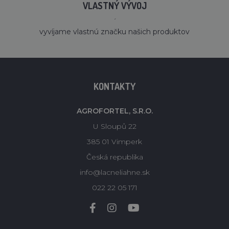
VLASTNÝ VÝVOJ
´
vyvíjame vlastnú značku našich produktov
KONTAKTY
AGROFORTEL, S.R.O.
U Sloupů 22
385 01 Vimperk
Česká republika
info@lacneliahne.sk
022 22 05 171