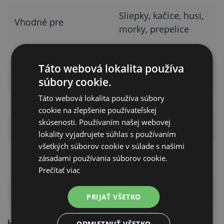
Sliepky, kačice, husi,
Vhodné pre
morky, prepelice
Materiál
Plast
Táto webová lokalita používa
Farba
Svetlozelená
súbory cookie.
Táto webová lokalita používa súbory
Priemer hrdla
12 mm
cookie na zlepšenie používateľskej
skúsenosti. Používaním našej webovej
Objem
Cca 300 ml
lokality vyjadrujete súhlas s používaním
všetkých súborov cookie v súlade s našimi
Udržiavanie hladiny
Hladinové
zásadami používania súborov cookie.
vody
vyhotovenie
Prečítať viac
Rozmery
15 x 11 x 7 cm
PRIJAŤ VŠETKO
H
ladinová napájačka na vedro,
barel, alebo inú nádobu
ODMIETNUŤ VŠETKO