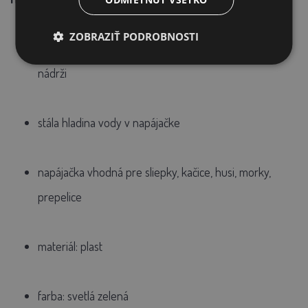
ZOBRAZIŤ PODROBNOSTI
jednoduchá montáž na otvor vo vedre, bareli alebo
nádrži
stála hladina vody v napájačke
napájačka vhodná pre sliepky, kačice, husi, morky,
prepelice
materiál: plast
farba: svetlá zelená