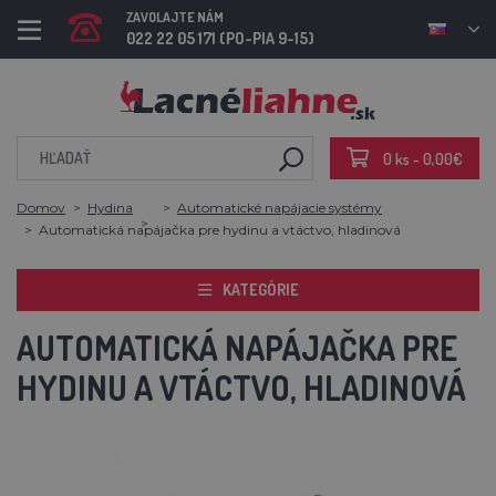
ZAVOLAJTE NÁM
022 22 05 171 (PO-PIA 9-15)
0 ks - 0,00€
Domov
Hydina
Automatické napájacie systémy
Automatická napájačka pre hydinu a vtáctvo, hladinová
KATEGÓRIE
AUTOMATICKÁ NAPÁJAČKA PRE
HYDINU A VTÁCTVO, HLADINOVÁ