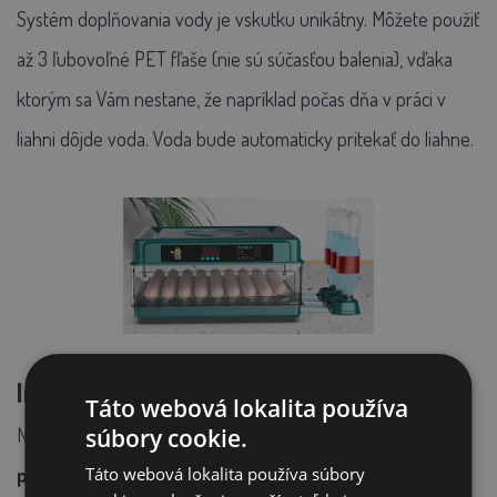
Systém doplňovania vody je vskutku unikátny. Môžete použiť
až 3 ľubovoľné PET fľaše (nie sú súčasťou balenia), vďaka
ktorým sa Vám nestane, že napríklad počas dňa v práci v
liahni dôjde voda. Voda bude automaticky pritekať do liahne.
Integrovaná presvetľovačka vajec:
Táto webová lokalita používa
súbory cookie.
Na hornom paneli sa nachádza
integrovaná
Táto webová lokalita používa súbory
presvetľovačka vajec
. Vďaka tejto LED presvetľovačke