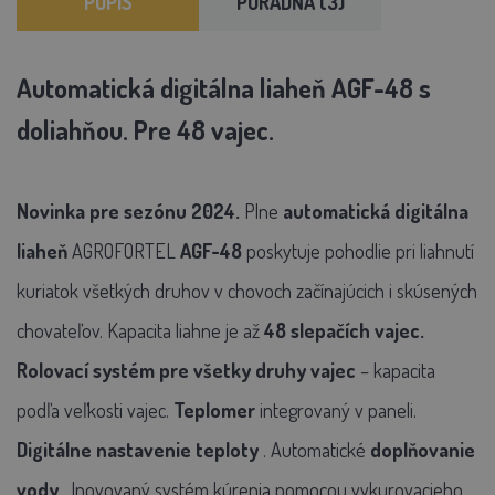
POPIS
PORADŇA (3)
Automatická digitálna liaheň AGF-48 s
doliahňou. Pre 48 vajec.
Novinka pre sezónu 2024.
Plne
automatická digitálna
liaheň
AGROFORTEL
AGF-48
poskytuje pohodlie pri liahnutí
kuriatok všetkých druhov v chovoch začínajúcich i skúsených
chovateľov. Kapacita liahne je až
48 slepačích vajec.
Rolovací systém pre všetky druhy vajec
– kapacita
podľa veľkosti vajec.
Teplomer
integrovaný v paneli.
Digitálne nastavenie teploty
. Automatické
doplňovanie
vody
. Inovovaný systém kúrenia pomocou vykurovacieho