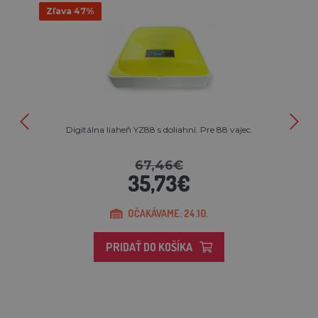
Zľava 47%
Digitálna liaheň YZ88 s doliahní. Pre 88 vajec.
67,46€
35,73€
OČAKÁVAME: 24.10.
PRIDAŤ DO KOŠÍKA