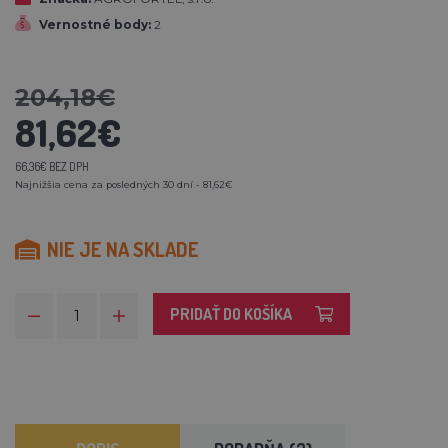
Vernostné body:
2
204,18€
81,62€
66,36€ BEZ DPH
Najnižšia cena za posledných 30 dní - 81,62€
NIE JE NA SKLADE
PRIDAŤ DO KOŠÍKA