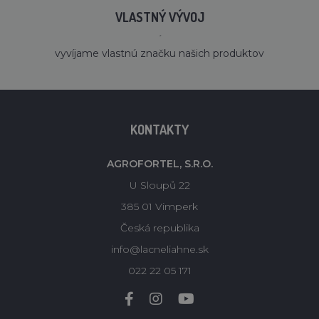
VLASTNÝ VÝVOJ
´
vyvíjame vlastnú značku našich produktov
KONTAKTY
AGROFORTEL, S.R.O.
U Sloupů 22
385 01 Vimperk
Česká republika
info@lacneliahne.sk
022 22 05 171