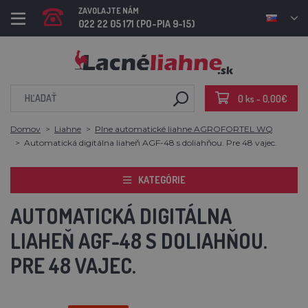
ZAVOLAJTE NÁM
022 22 05 171 (PO-PIA 9-15)
0 ks - 0,00€
Domov
Liahne
Plne automatické liahne AGROFORTEL WQ
Automatická digitálna liaheň AGF-48 s doliahňou. Pre 48 vajec.
KATEGÓRIE
AUTOMATICKÁ DIGITÁLNA
LIAHEŇ AGF-48 S DOLIAHŇOU.
PRE 48 VAJEC.