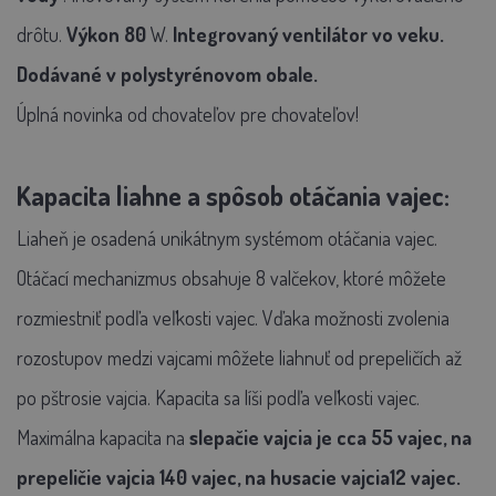
drôtu.
Výkon 80
W.
Integrovaný ventilátor vo veku.
Dodávané v polystyrénovom obale.
Úplná novinka od chovateľov pre chovateľov!
Kapacita liahne a spôsob otáčania vajec:
Liaheň je osadená unikátnym systémom otáčania vajec.
Otáčací mechanizmus obsahuje 8 valčekov, ktoré môžete
rozmiestniť podľa veľkosti vajec. Vďaka možnosti zvolenia
rozostupov medzi vajcami môžete liahnuť od prepeličích až
po pštrosie vajcia. Kapacita sa líši podľa veľkosti vajec.
Maximálna kapacita na
slepačie vajcia je cca 55 vajec,
na
prepeličie vajcia 140 vajec, na husacie vajcia12 vajec.