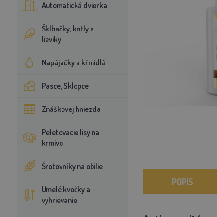
Automatická dvierka
Šklbačky, kotly a
lieviky
Napájačky a kŕmidlá
Pasce, Sklopce
Znáškovej hniezda
Peletovacie lisy na
krmivo
Šrotovníky na obilie
POPIS
Umelé kvočky a
vyhrievanie