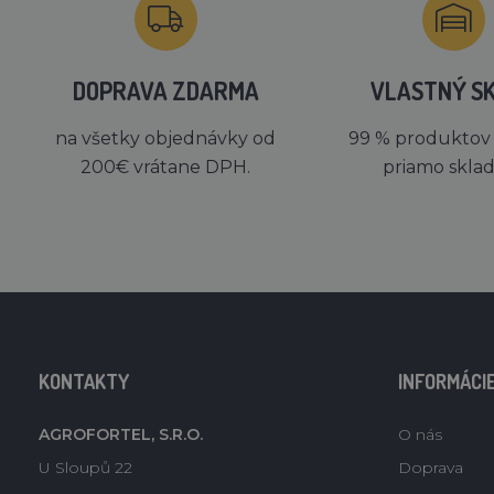
DOPRAVA ZDARMA
VLASTNÝ S
na všetky objednávky od
99 % produktov
200€ vrátane DPH.
priamo skla
KONTAKTY
INFORMÁCI
AGROFORTEL, S.R.O.
O nás
U Sloupů 22
Doprava