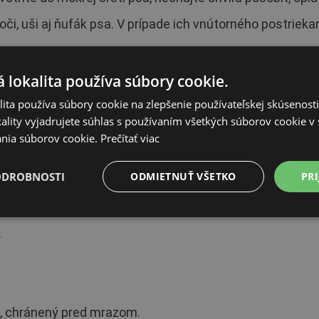
 oči, uši aj ňufák psa. V prípade ich vnútorného postrie
enie:
 lokalita používa súbory cookie.
om detí!
ita používa súbory cookie na zlepšenie používateľskej skúsenost
ality vyjadrujete súhlas s používaním všetkých súborov cookie v 
a akýchkoľvek zvyškov prípravku musí byť vykonaná podľa
nia súborov cookie.
Prečítať viac
ODROBNOSTI
ODMIETNUŤ VŠETKO
PRI
 napadnutia psa parazitmi na druhý deň aplikáciu zopakuj
.
°C, chránený pred mrazom.