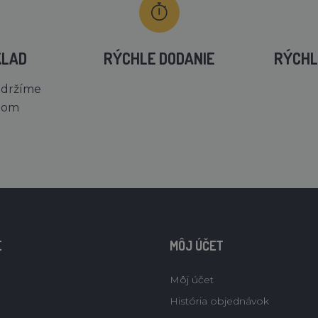
KLAD
RÝCHLE DODANIE
RÝCHL
 držíme
dom
E
MÔJ ÚČET
Môj účet
História objednávok