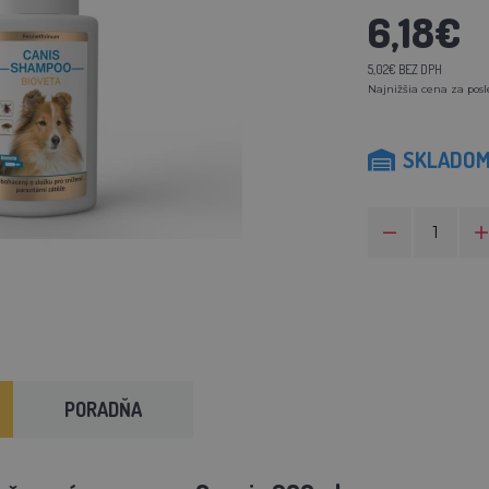
6,18€
5,02€ BEZ DPH
Najnižšia cena za posl
SKLADO
PORADŇA