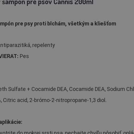
y šampón pre psov Cannis 200ml
ampón pre psy proti blchám, všetkým a kliešťom
ntiparazitiká, repelenty
VIERAT:
Pes
th Sulfate + Cocamide DEA, Cocamide DEA, Sodium Chlori
Citric acid, 2-brómo-2-nitropropane-1,3 diol.
plikácie:
trite do mokrej srsti psa, nechajte chvíľu pôsobiť, opl