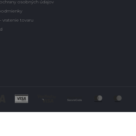
ochrany osobných údajov
podmienky
 vratenie tovaru
d