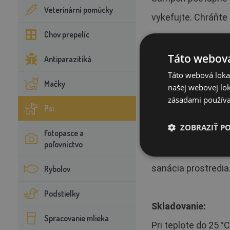
Veterinární pomůcky
vykefujte. Chráňte
Chov prepelíc
Špecialné upozorn
Táto webová
Antiparazitiká
Chrániť pred dosah
Táto webová lokal
Mačky
našej webovej lok
Likvidácia obalov 
zásadami používa
Psi
ZOBRAZIŤ P
Upozornenie:
Fotopasce a
poľovníctvo
V prípade masívneho
sanácia prostredia
Rybolov
Podstielky
Skladovanie:
Spracovanie mlieka
Pri teplote do 25 