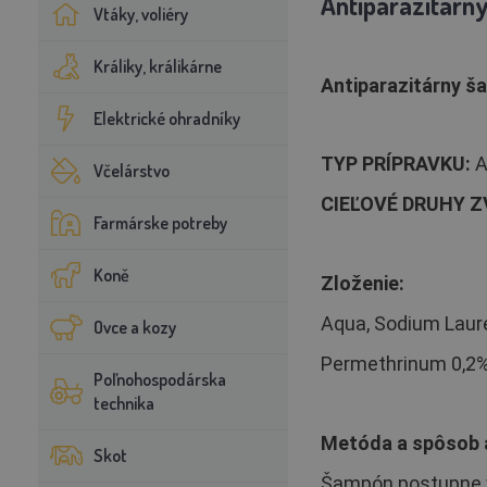
Antiparazitárn
Vtáky, voliéry
Králiky, králikárne
Antiparazitárny š
Elektrické ohradníky
TYP PRÍPRAVKU:
A
Včelárstvo
CIEĽOVÉ DRUHY Z
Farmárske potreby
Koně
Zloženie:
Aqua, Sodium Laure
Ovce a kozy
Permethrinum 0,2%, 
Poľnohospodárska
technika
Metóda a spôsob a
Skot
Šampón postupne vo