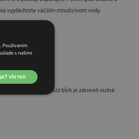
kania vypláchnite väčším množstvom vody.
i. Používaním
súlade s našimi
 platných predpisov.
JAŤ VŠETKO
te. Pri silnejšej invázii bĺch je zároveň nutná