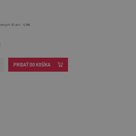
edných 30 dní - 6,18€
M
PRIDAŤ DO KOŠÍKA