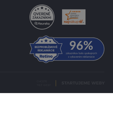
CHCETE
TIEŽ WEB?