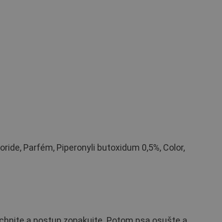
de, Parfém, Piperonyli butoxidum 0,5%, Color,
áchnite a postup zopakujte. Potom psa osušte a