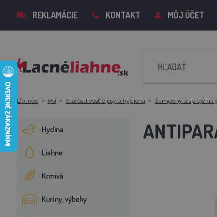
REKLAMÁCIE
KONTAKT
MÔJ ÚČET
Domov
Psi
Starostlivosť o psy a hygiena
Šampóny a spreje na 
ANTIPAR
Hydina
Liahne
Krmivá
Kuríny, výbehy