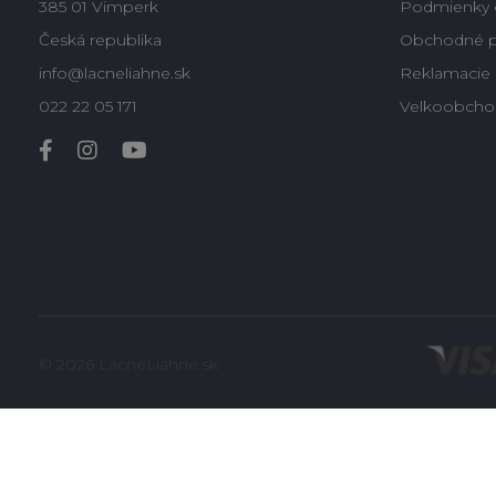
385 01 Vimperk
Podmienky 
Česká republika
Obchodné 
info@lacneliahne.sk
Reklamacie -
022 22 05 171
Velkoobcho
© 2026 LacnéLiahne.sk