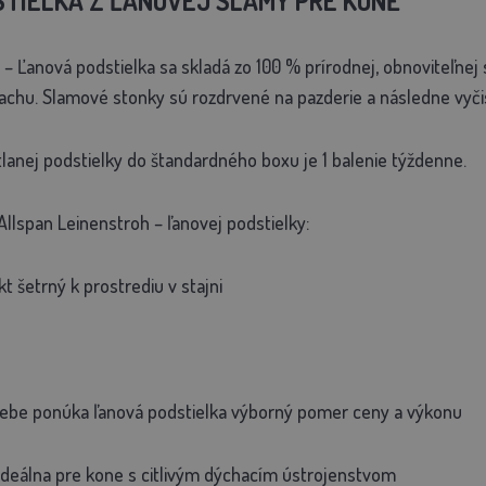
STIELKA Z ĽANOVEJ SLAMY PRE KONĚ
 Ľanová podstielka sa skladá zo 100 % prírodnej, obnoviteľnej 
chu. Slamové stonky sú rozdrvené na pazderie a následne vyči
anej podstielky do štandardného boxu je 1 balenie týždenne.
Allspan Leinenstroh – ľanovej podstielky:
t šetrný k prostrediu v stajni
ebe ponúka ľanová podstielka výborný pomer ceny a výkonu
ideálna pre kone s citlivým dýchacím ústrojenstvom