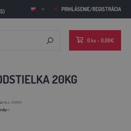
PRIHLÁSENIE/REGISTRÁCIA
15)
0 ks - 0,00€
ODSTIELKA 20KG
u:
ALL-0090
ody:
1