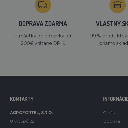
DOPRAVA ZDARMA
VLASTNÝ S
na všetky objednávky od
99 % produktov
200€ vrátane DPH.
priamo skla
KONTAKTY
INFORMÁCI
AGROFORTEL, S.R.O.
O nás
U Sloupů 22
Doprava