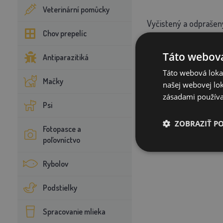
Veterinární pomůcky
Vyčistený a odprašený
Chov prepelíc
Absolútne bezproblém
Táto webová
Antiparazitiká
Táto webová lokal
Výborné kompostovacie
Mačky
našej webovej lok
zásadami používa
Psi
Drvené ľanové pazderi
ZOBRAZIŤ P
Fotopasce a
Balenie:
20 kg
poľovníctvo
Rybolov
Podstielky
Spracovanie mlieka