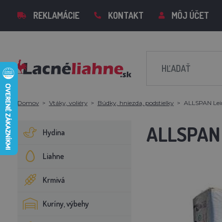
REKLAMÁCIE
KONTAKT
MÔJ ÚČET
Domov
Vtáky, voliéry
Búdky, hniezda, podstielky
ALLSPAN Lein
ALLSPAN
Hydina
Liahne
Krmivá
Kuríny, výbehy