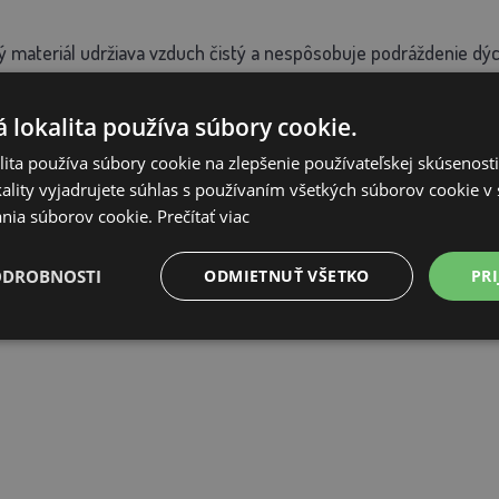
 materiál udržiava vzduch čistý a nespôsobuje podráždenie dých
ová likvidácia hnoja
 lokalita používa súbory cookie.
ita používa súbory cookie na zlepšenie používateľskej skúsenost
 vlastnosti materiálu ešte viac uľahčujú likvidáciu hnoja
ality vyjadrujete súhlas s používaním všetkých súborov cookie v 
nia súborov cookie.
Prečítať viac
e veľmi rýchlo absorbuje tekutiny
ODROBNOSTI
ODMIETNUŤ VŠETKO
PRI