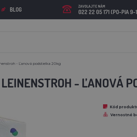
ZAVOLAJTE NÁM
BLOG
022 22 05 171 (PO-PIA 9-
enstroh - Ľanová podstielka 20kg
 LEINENSTROH - ĽANOVÁ P
Kód produkt
Vernostné b