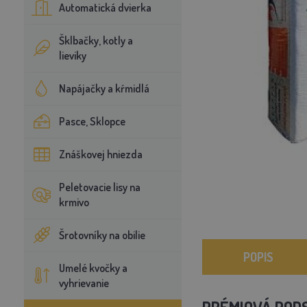
Automatická dvierka
Šklbačky, kotly a
lieviky
Napájačky a kŕmidlá
Pasce, Sklopce
Znáškovej hniezda
Peletovacie lisy na
krmivo
Šrotovníky na obilie
POPIS
Umelé kvočky a
vyhrievanie