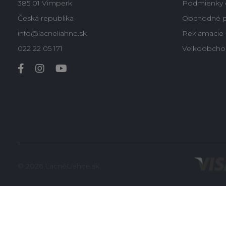
385 01 Vimperk
Podmienky 
Česká republika
Obchodné 
info@lacneliahne.sk
Reklamacie -
022 22 05 171
Velkoobcho
© 2026 LacnéLiahne.sk