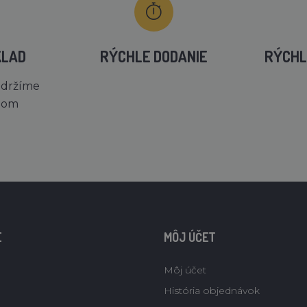
KLAD
RÝCHLE DODANIE
RÝCHL
 držíme
dom
E
MÔJ ÚČET
Môj účet
História objednávok