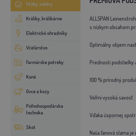
PRÉMIOVÁ POD
Vtáky, voliéry
ALLSPAN Leinenstroh –
Králiky, králikárne
s nízkym obsahom pra
Elektrické ohradníky
Optimálny objem nastl
Včelárstvo
Prednosti podstielky 
Farmárske potreby
Koně
100 % prírodný produk
Ovce a kozy
Veľmi vysoká savosť
Poľnohospodárska
technika
Vďaka úspornej spotr
Skot
Naša ľanová slama je 