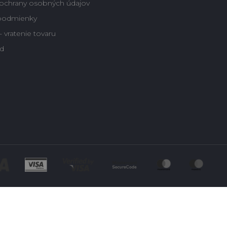
ochrany osobných údajov
podmienky
 vratenie tovaru
d