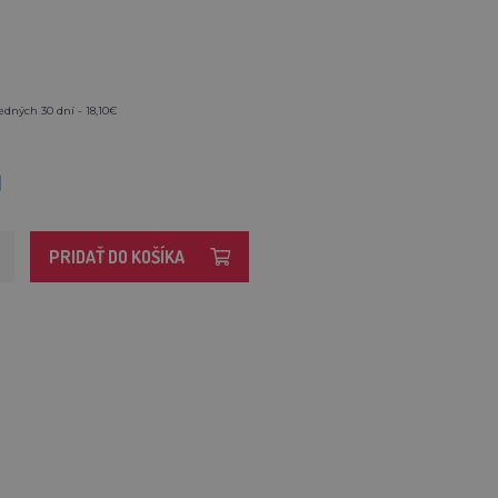
edných 30 dní - 18,10€
M
PRIDAŤ DO KOŠÍKA