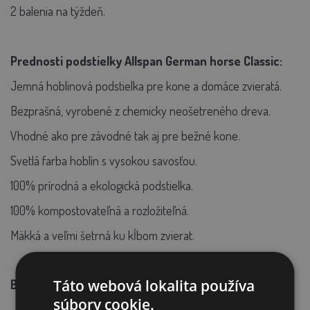
2 balenia na týždeň.
Prednosti podstielky Allspan German horse Classic:
Jemná hoblinová podstielka pre kone a domáce zvieratá.
Bezprašná, vyrobené z chemicky neošetreného dreva.
Vhodné ako pre závodné tak aj pre bežné kone.
Svetlá farba hoblín s vysokou savosťou.
100% prírodná a ekologická podstielka.
100% kompostovateľná a rozložiteľná.
Mäkká a veľmi šetrná ku kĺbom zvierat.
Táto webová lokalita používa
Balenie:
19 kg - objem rozmetanej podstielky 500 l.
súbory cookie.