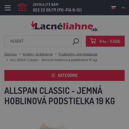
ZAVOLAJTE NÁM
022 22 05 171 (PO-PIA 9-15)
0 ks - 0,00€
Domov
Králiky, králikárne
Podstielky pre hlodavce
ALLSPAN Classic - Jemná hoblinová podstielka 19 kg
KATEGÓRIE
ALLSPAN CLASSIC - JEMNÁ
HOBLINOVÁ PODSTIELKA 19 KG