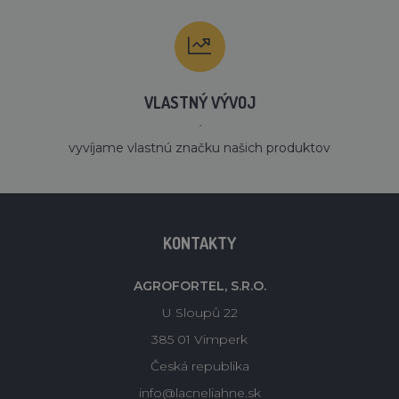
VLASTNÝ VÝVOJ
´
vyvíjame vlastnú značku našich produktov
KONTAKTY
AGROFORTEL, S.R.O.
U Sloupů 22
385 01 Vimperk
Česká republika
info@lacneliahne.sk