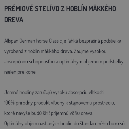
PRÉMIOVÉ STELÍVO Z HOBLÍN MÄKKÉHO
DREVA
Allspan German horse Classic je ľahká bezprašná podstielka
vyrobená z hoblín mäkkého dreva. Zaujme vysokou
absorpčnou schopnosťou a optimálnym objemom podstielky
nielen pre kone.
Jemné hobliny zaručujú vysokú absorpciu vlhkosti.
100% prírodný produkt vľúdny k stajňovému prostrediu,
ktoré navyše budú šíriť príjemnú vôňu dreva.
Optimálny objem nastlaných hoblín do štandardného boxu sú