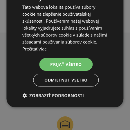
Táto webová lokalita používa súbory
cookie na zlepšenie používateľskej
skúsenosti. Používaním našej webovej
lokality vyjadrujete súhlas s používaním
všetkých súborov cookie v súlade s našimi
zásadami používania súborov cookie.
PREČO NAKUPOVAŤ U NÁS?
Prečítať viac
PRIJAŤ VŠETKO
ODMIETNUŤ VŠETKO
DOPRAVA ZDARMA
ZOBRAZIŤ PODROBNOSTI
na všetky objednávky od 200€ vrátane DPH.