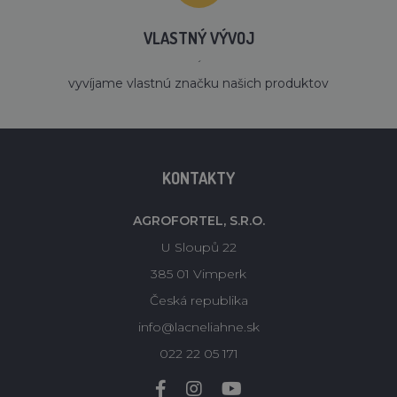
VLASTNÝ VÝVOJ
´
vyvíjame vlastnú značku našich produktov
KONTAKTY
AGROFORTEL, S.R.O.
U Sloupů 22
385 01 Vimperk
Česká republika
info@lacneliahne.sk
022 22 05 171