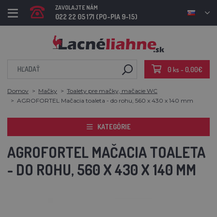
ZAVOLAJTE NÁM
022 22 05 171 (PO-PIA 9-15)
0 ks - 0,00€
Domov
Mačky
Toalety pre mačky, mačacie WC
AGROFORTEL Mačacia toaleta - do rohu, 560 x 430 x 140 mm
KATEGÓRIE
AGROFORTEL MAČACIA TOALETA
- DO ROHU, 560 X 430 X 140 MM