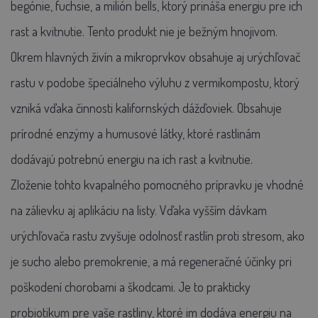
begónie, fuchsie, a milión bells, ktorý prináša energiu pre ich
rast a kvitnutie. Tento produkt nie je bežným hnojivom.
Okrem hlavných živín a mikroprvkov obsahuje aj urýchľovač
rastu v podobe špeciálneho výluhu z vermikompostu, ktorý
vzniká vďaka činnosti kalifornských dážďoviek. Obsahuje
prírodné enzýmy a humusové látky, ktoré rastlinám
dodávajú potrebnú energiu na ich rast a kvitnutie.
Zloženie tohto kvapalného pomocného prípravku je vhodné
na zálievku aj aplikáciu na listy. Vďaka vyšším dávkam
urýchľovača rastu zvyšuje odolnosť rastlín proti stresom, ako
je sucho alebo premokrenie, a má regeneračné účinky pri
poškodení chorobami a škodcami. Je to prakticky
probiotikum pre vaše rastliny, ktoré im dodáva energiu na