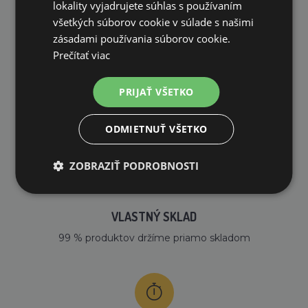
lokality vyjadrujete súhlas s používaním
všetkých súborov cookie v súlade s našimi
zásadami používania súborov cookie.
Prečítať viac
PRIJAŤ VŠETKO
DOPRAVA ZDARMA
na všetky objednávky od 200€ vrátane DPH.
ODMIETNUŤ VŠETKO
ZOBRAZIŤ PODROBNOSTI
VLASTNÝ SKLAD
99 % produktov držíme priamo skladom