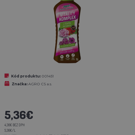
Kód produktu:
001451
Značka:
AGRO CS a.s.
5,36€
4,36€ BEZ DPH
5,36€/L