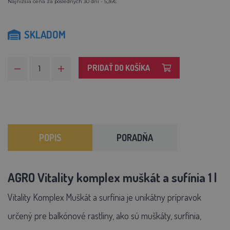
Najnižšia cena za posledných 30 dní - 5,36€
SKLADOM
PRIDAŤ DO KOŠÍKA
POPIS
PORADŇA
AGRO Vitality komplex muškát a sufínia 1 l
Vitality Komplex Muškát a surfínia je unikátny prípravok
určený pre balkónové rastliny, ako sú muškáty, surfínia,