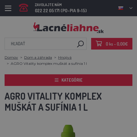
ZAVOLAJTE NÁM
022 22 05 171 (PO-PIA 9-15)
0 ks - 0,00€
Domov
Dom a záhrada
Hnojivá
AGRO Vitality komplex muškát a sufínia 1 l
KATEGÓRIE
AGRO VITALITY KOMPLEX
MUŠKÁT A SUFÍNIA 1 L