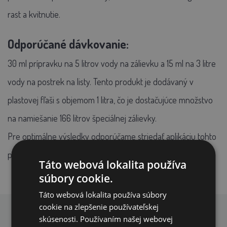
rast a kvitnutie.
Odporúčané dávkovanie:
30 ml prípravku na 5 litrov vody na zálievku a 15 ml na 3 litre
vody na postrek na listy. Tento produkt je dodávaný v
plastovej fľaši s objemom 1 litra, čo je dostačujúce množstvo
na namiešanie 166 litrov špeciálnej zálievky.
Pre optimálne výsledky odporúčame striedať aplikáciu tohto
produktu s aplikáciou hnojiva Kristalon.
Táto webová lokalita používa
súbory cookie.
Táto webová lokalita používa súbory
cookie na zlepšenie používateľskej
skúsenosti. Používaním našej webovej
PREČO NAKUPOVAŤ U NÁS?