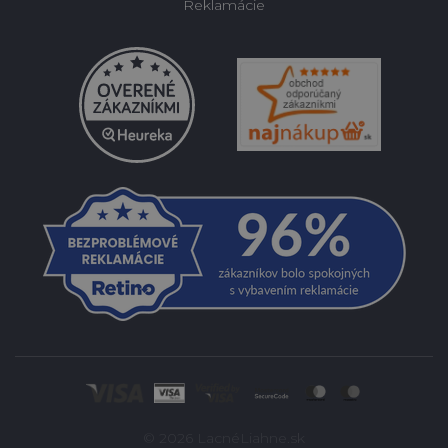
Reklamácie
© 2026 LacnéLiahne.sk