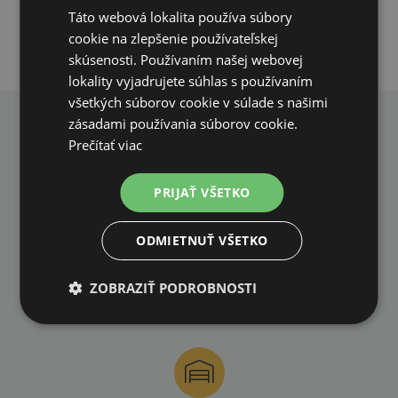
Táto webová lokalita používa súbory
cookie na zlepšenie používateľskej
skúsenosti. Používaním našej webovej
lokality vyjadrujete súhlas s používaním
všetkých súborov cookie v súlade s našimi
zásadami používania súborov cookie.
PREČO NAKUPOVAŤ U NÁS?
Prečítať viac
PRIJAŤ VŠETKO
ODMIETNUŤ VŠETKO
DOPRAVA ZDARMA
ZOBRAZIŤ PODROBNOSTI
na všetky objednávky od 200€ vrátane DPH.