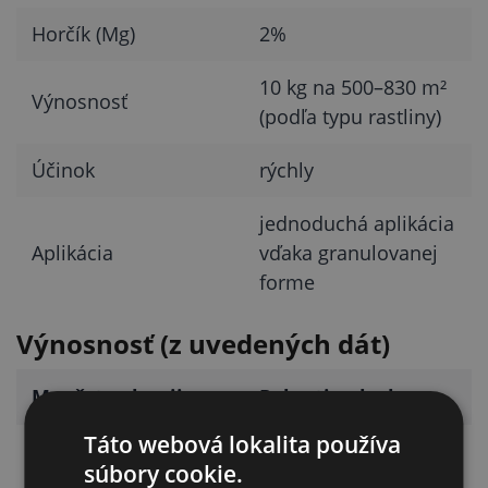
Horčík (Mg)
2%
10 kg na 500–830 m²
Výnosnosť
(podľa typu rastliny)
Účinok
rýchly
jednoduchá aplikácia
Aplikácia
vďaka granulovanej
forme
Výnosnosť (z uvedených dát)
Množstvo hnojiva
Pokrytie plochy
Táto webová lokalita používa
500–830 m² (podľa
10 kg
súbory cookie.
typu rastliny)