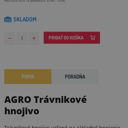
Najnižšia cena za posledných 30 dní - 6,64€
SKLADOM
PRIDAŤ DO KOŠÍKA
POPIS
PORADŇA
AGRO Trávnikové
hnojivo
Trávnikové hnojivo určené na základné hnojenie