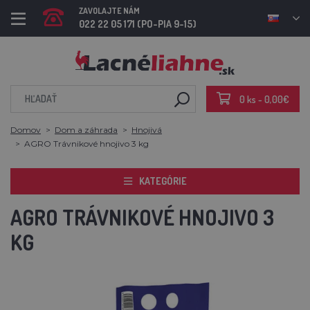
ZAVOLAJTE NÁM
022 22 05 171 (PO-PIA 9-15)
0 ks - 0,00€
Domov
Dom a záhrada
Hnojivá
AGRO Trávnikové hnojivo 3 kg
KATEGÓRIE
AGRO TRÁVNIKOVÉ HNOJIVO 3
KG