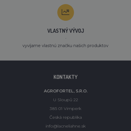
VLASTNÝ VÝVOJ
´
vyvíjame vlastnú značku našich produktov
KONTAKTY
AGROFORTEL, S.R.O.
U Sloupů 22
385 01 Vimperk
Česká republika
info@lacneliahne.sk