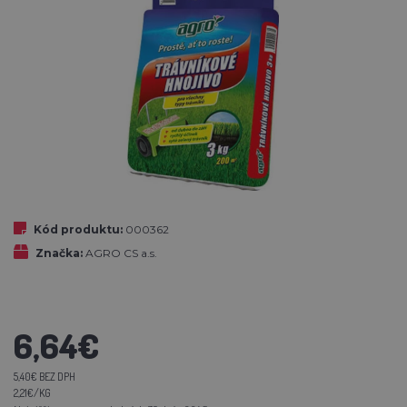
Kód produktu:
000362
Značka:
AGRO CS a.s.
6,64€
5,40€ BEZ DPH
2,21€/KG