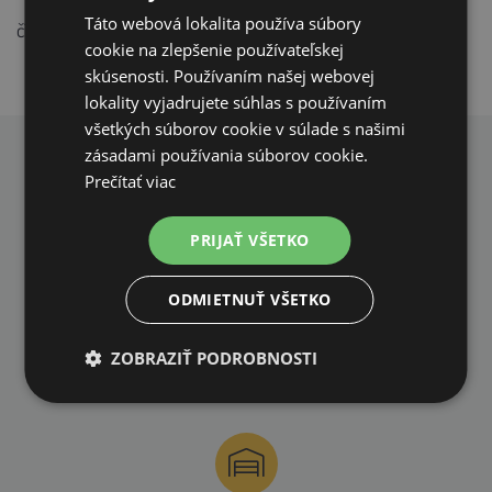
Táto webová lokalita používa súbory
čím prispieva k jeho krásnemu a zdravému vzhľadu.
cookie na zlepšenie používateľskej
skúsenosti. Používaním našej webovej
lokality vyjadrujete súhlas s používaním
všetkých súborov cookie v súlade s našimi
zásadami používania súborov cookie.
PREČO NAKUPOVAŤ U NÁS?
Prečítať viac
PRIJAŤ VŠETKO
ODMIETNUŤ VŠETKO
DOPRAVA ZDARMA
ZOBRAZIŤ PODROBNOSTI
na všetky objednávky od 200€ vrátane DPH.