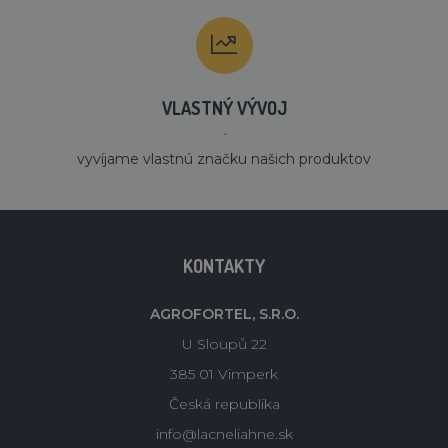
VLASTNÝ VÝVOJ
´
vyvíjame vlastnú značku našich produktov
KONTAKTY
AGROFORTEL, S.R.O.
U Sloupů 22
385 01 Vimperk
Česká republika
info@lacneliahne.sk