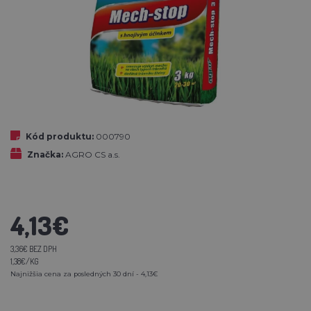
Kód produktu:
000790
Značka:
AGRO CS a.s.
4,13€
3,36€ BEZ DPH
1,38€/KG
Najnižšia cena za posledných 30 dní - 4,13€