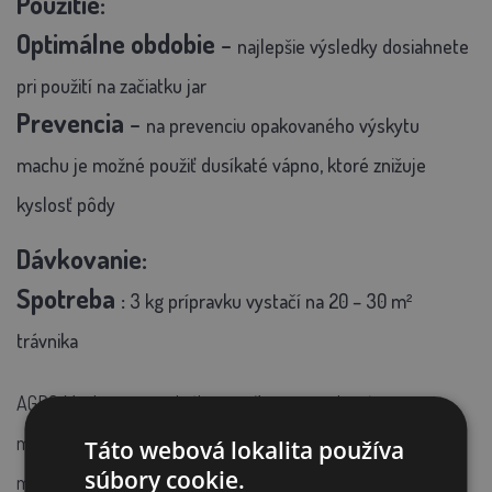
Použitie:
Optimálne obdobie
-
najlepšie výsledky dosiahnete
pri použití na začiatku jar
Prevencia
-
na prevenciu opakovaného výskytu
machu je možné použiť dusíkaté vápno, ktoré znižuje
kyslosť pôdy
Dávkovanie:
Spotreba
:
3 kg prípravku vystačí na 20 – 30 m²
trávnika
AGRO Mech-stop je ideálnou voľbou pre zdravý,
machuprostý trávnik. Prípravok nielen efektívne likviduje
Táto webová lokalita používa
súbory cookie.
mach, ale taktiež podporuje rast a hustotu vášho trávnika,