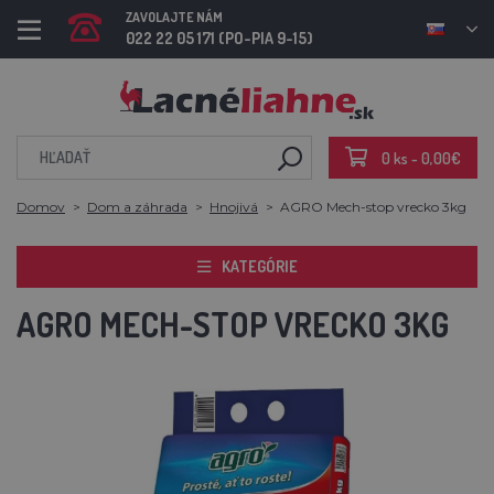
ZAVOLAJTE NÁM
022 22 05 171 (PO-PIA 9-15)
0 ks - 0,00€
Domov
Dom a záhrada
Hnojivá
AGRO Mech-stop vrecko 3kg
KATEGÓRIE
AGRO MECH-STOP VRECKO 3KG