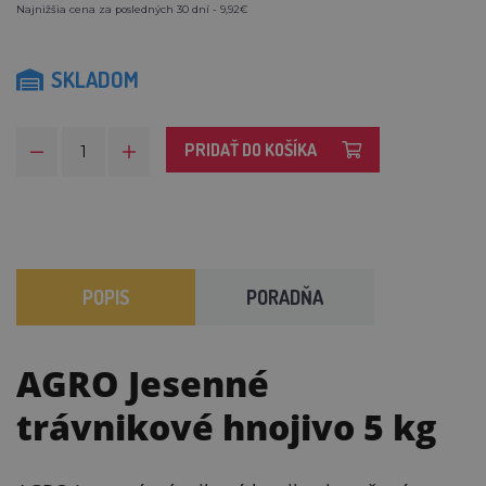
Najnižšia cena za posledných 30 dní - 9,92€
SKLADOM
PRIDAŤ DO KOŠÍKA
POPIS
PORADŇA
AGRO Jesenné
trávnikové hnojivo 5 kg