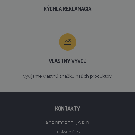
RÝCHLA REKLAMÁCIA
VLASTNÝ VÝVOJ
´
vyvíjame vlastnú značku našich produktov
KONTAKTY
AGROFORTEL, S.R.O.
U Sloupů 22