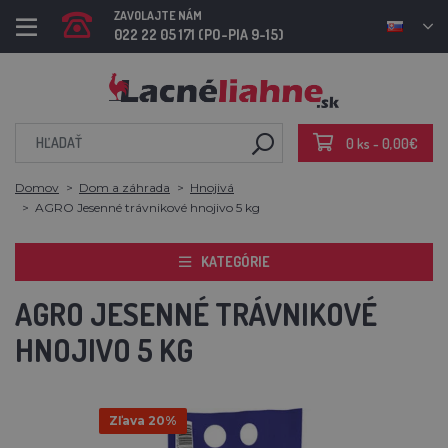
ZAVOLAJTE NÁM
022 22 05 171 (PO-PIA 9-15)
0 ks - 0,00€
Domov
Dom a záhrada
Hnojivá
AGRO Jesenné trávnikové hnojivo 5 kg
KATEGÓRIE
AGRO JESENNÉ TRÁVNIKOVÉ
HNOJIVO 5 KG
Zľava 20%