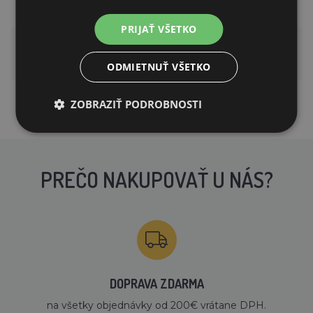
ÁNO
zošľapu
PRIJAŤ VŠETKO
Podpora sýto zelenej
ÁNO
farby vďaka horčíku
ODMIETNUŤ VŠETKO
ZOBRAZIŤ PODROBNOSTI
PREČO NAKUPOVAŤ U NÁS?
DOPRAVA ZDARMA
na všetky objednávky od 200€ vrátane DPH.