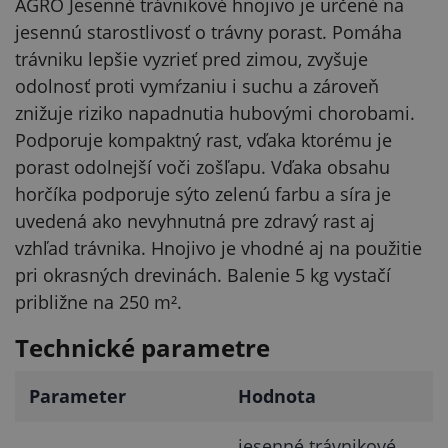
AGRO Jesenné trávnikové hnojivo je určené na
jesennú starostlivosť o trávny porast. Pomáha
trávniku lepšie vyzrieť pred zimou, zvyšuje
odolnosť proti vymŕzaniu i suchu a zároveň
znižuje riziko napadnutia hubovými chorobami.
Podporuje kompaktný rast, vďaka ktorému je
porast odolnejší voči zošľapu. Vďaka obsahu
horčíka podporuje sýto zelenú farbu a síra je
uvedená ako nevyhnutná pre zdravý rast aj
vzhľad trávnika. Hnojivo je vhodné aj na použitie
pri okrasných drevinách. Balenie 5 kg vystačí
približne na 250 m².
Technické parametre
Parameter
Hodnota
jesenné trávnikové