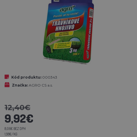
Kód produktu:
000343
Značka:
AGRO CS a.s.
12,40€
9,92€
8,06€ BEZ DPH
1,98€/KG