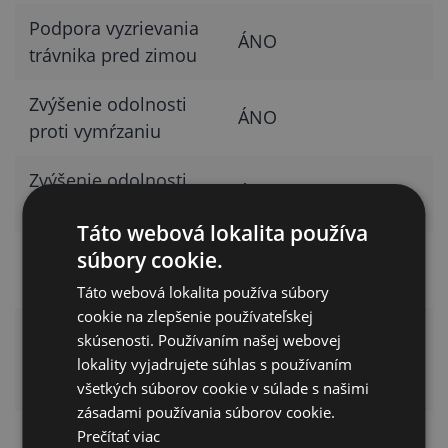
Podpora vyzrievania
ÁNO
trávnika pred zimou
Zvýšenie odolnosti
ÁNO
proti vymŕzaniu
Zvýšenie odolnosti
ÁNO
proti suchu
Táto webová lokalita používa
Zníženie rizika
súbory cookie.
ÁNO
hubových chorôb
Táto webová lokalita používa súbory
cookie na zlepšenie používateľskej
Udržanie
skúsenosti. Používaním našej webovej
kompaktného
ÁNO
lokality vyjadrujete súhlas s používaním
porastu
všetkých súborov cookie v súlade s našimi
zásadami používania súborov cookie.
Odolnosť voči
Prečítať viac