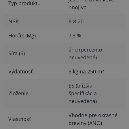
Typ produktu
hnojivo
NPK
6-8-20
Horčík (Mg)
7,3 %
áno (percento
Síra (S)
neuvedené)
Výdatnosť
5 kg na 250 m²
ES (bližšia
Zloženie
špecifikácia
neuvedená)
Vhodné pre okrasné
Vlastnosť
dreviny (ÁNO)