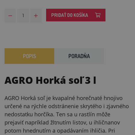
PRIDAŤ DO KOŠÍKA
POPIS
PORADŇA
AGRO Horká soľ 3 l
AGRO Horká soľ je kvapalné horečnaté hnojivo
určené na rýchle odstránenie skrytého i zjavného
nedostatku horčíka. Ten sa u rastlín môže
prejaviť napríklad žltnutím listov, u ihličnanov
potom hnednutím a opadávaním ihličia. Pri