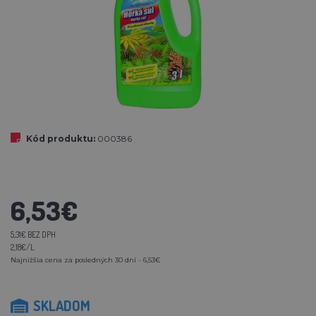
Kód produktu:
000386
6,53€
5,31€ BEZ DPH
2,18€/L
Najnižšia cena za posledných 30 dní - 6,53€
SKLADOM