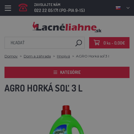
ZAVOLAJTE NÁM
022 22 05 171 (PO-PIA 9-15)
0 ks - 0,00€
Domov
Dom a záhrada
Hnojivá
AGRO Horká soľ 3 l
KATEGÓRIE
AGRO HORKÁ SOĽ 3 L