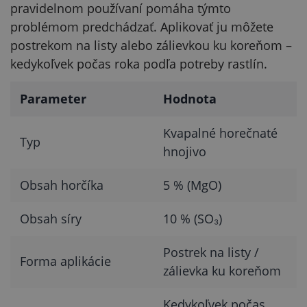
pravidelnom používaní pomáha týmto
problémom predchádzať. Aplikovať ju môžete
postrekom na listy alebo zálievkou ku koreňom –
kedykoľvek počas roka podľa potreby rastlín.
Parameter
Hodnota
Kvapalné horečnaté
Typ
hnojivo
Obsah horčíka
5 % (MgO)
Obsah síry
10 % (SO₃)
Postrek na listy /
Forma aplikácie
zálievka ku koreňom
Kedykoľvek počas