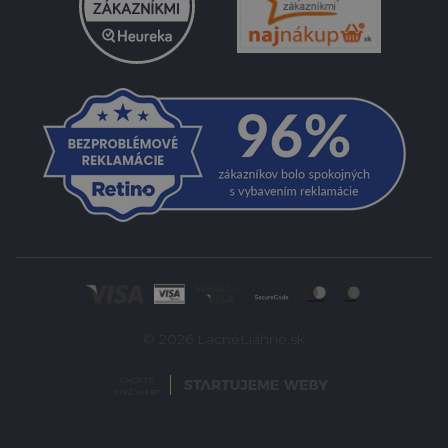
© 2026 LacnéLiahne.sk
CHCETE
TIEŽ WEB?