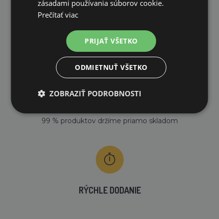
zásadami používania súborov cookie.
Prečítať viac
DOPRAVA ZDARMA
na všetky objednávky od 200€ vrátane DPH.
PRIJAŤ VŠETKO
ODMIETNUŤ VŠETKO
ZOBRAZIŤ PODROBNOSTI
VLASTNÝ SKLAD
99 % produktov držíme priamo skladom
RÝCHLE DODANIE