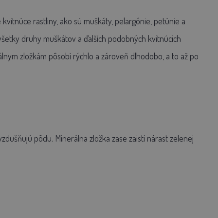
vitnúce rastliny, ako sú muškáty, pelargónie, petúnie a
e všetky druhy muškátov a ďalších podobných kvitnúcich
álnym zložkám pôsobí rýchlo a zároveň dlhodobo, a to až po
zdušňujú pôdu. Minerálna zložka zase zaistí nárast zelenej