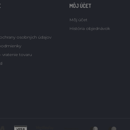
E
MÔJ ÚČET
Môj účet
História objednávok
ochrany osobných údajov
podmienky
 vratenie tovaru
d