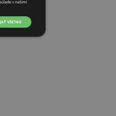
súlade s našimi
JAŤ VŠETKO