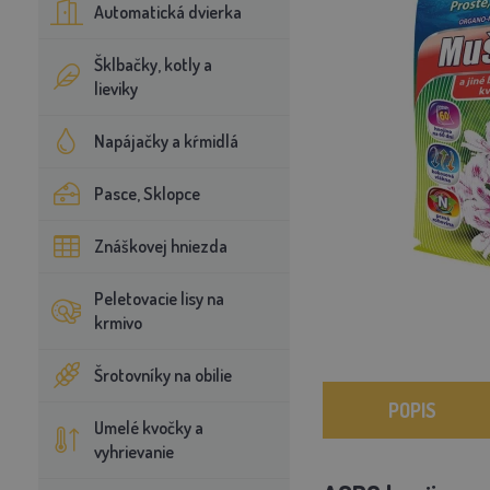
Automatická dvierka
Šklbačky, kotly a
lieviky
Napájačky a kŕmidlá
Pasce, Sklopce
Znáškovej hniezda
Peletovacie lisy na
krmivo
Šrotovníky na obilie
POPIS
Umelé kvočky a
vyhrievanie