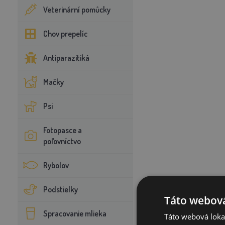
Veterinární pomůcky
Chov prepelíc
Antiparazitiká
Mačky
Psi
Fotopasce a
poľovníctvo
Rybolov
Podstielky
Táto webová
Spracovanie mlieka
Táto webová lokal