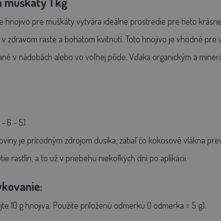
a muškáty 1 kg
nojivo pre muškáty vytvára ideálne prostredie pre tieto krásne k
ch v zdravom raste a bohatom kvitnutí. Toto hnojivo je vhodné pr
tované v nádobách alebo vo voľnej pôde. Vďaka organickým a miner
 - 6 - 5)
oviny je prírodným zdrojom dusíka, zatiaľ čo kokosové vlákna prev
e rastlín, a to už v priebehu niekoľkých dní po aplikácii.
kovanie:
ujte 10 g hnojiva. Použite priloženú odmerku (1 odmerka = 5 g).