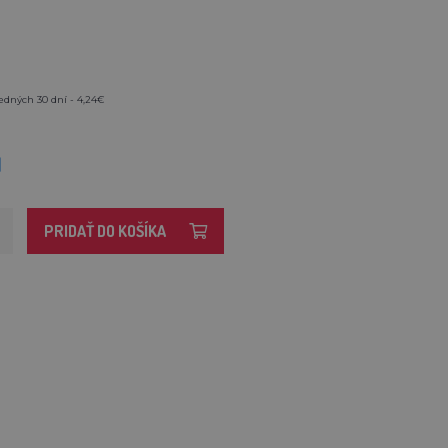
edných 30 dní - 4,24€
M
PRIDAŤ DO KOŠÍKA