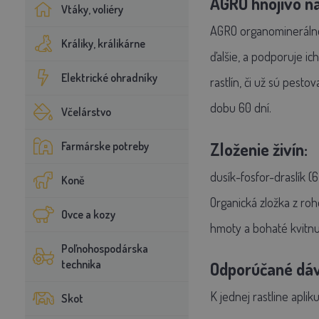
AGRO hnojivo n
Vtáky, voliéry
AGRO organominerálne h
Králiky, králikárne
ďalšie, a podporuje i
Elektrické ohradníky
rastlín, či už sú pes
dobu 60 dní.
Včelárstvo
Zloženie živín:
Farmárske potreby
dusík-fosfor-draslík (6
Koně
Organická zložka z roh
Ovce a kozy
hmoty a bohaté kvitnuti
Poľnohospodárska
technika
Odporúčané dáv
K jednej rastline aplik
Skot