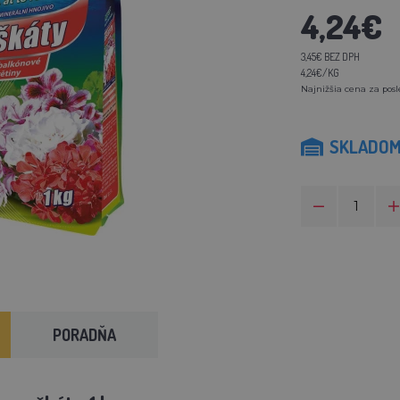
4,24€
3,45€ BEZ DPH
4,24€/KG
Najnižšia cena za posl
SKLADO
PORADŇA