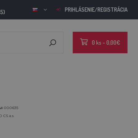
PRIHLÁSENIE/REGISTRÁCIA
15)
0 ks - 0,00€
u:
000635
 CS a.s.