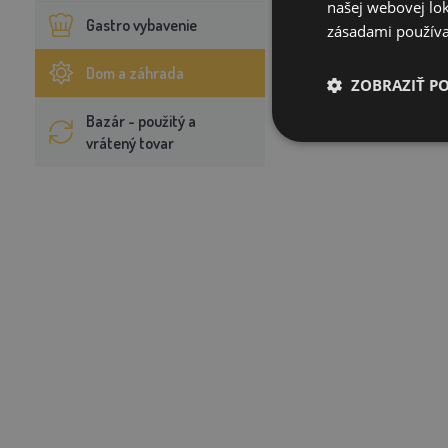
našej webovej lok
Gastro vybavenie
zásadami používa
Dom a záhrada
ZOBRAZIŤ P
Bazár - použitý a
vrátený tovar