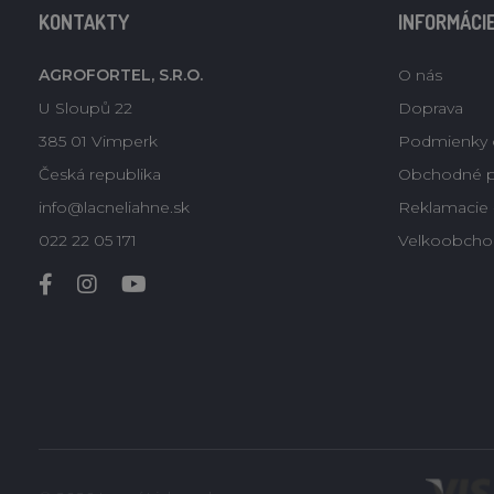
KONTAKTY
INFORMÁCI
AGROFORTEL, S.R.O.
O nás
U Sloupů 22
Doprava
385 01 Vimperk
Podmienky 
Česká republika
Obchodné 
info@lacneliahne.sk
Reklamacie -
022 22 05 171
Velkoobcho