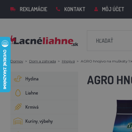
REKLAMÁCIE
KONTAKT
MÔJ ÚČET
Domov
Dom a záhrada
Hnojivá
AGRO hnojivo na muškáty 1 
AGRO HN
Hydina
Liahne
Krmivá
Kuríny, výbehy