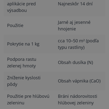
aplikácie pred
Najneskôr 14 dní
výsadbou
Jarné aj jesenné
Použitie
hnojenie
cca 10–50 m² (podľa
Pokrytie na 1 kg
typu rastliny)
Podpora rastu
Obsah dusíka (N)
zelenej hmoty
Zníženie kyslosti
Obsah vápnika (CaO)
pôdy
Použitie pre hlúbovú
Bráni nádorovitosti
zeleninu
hlúbovej zeleniny