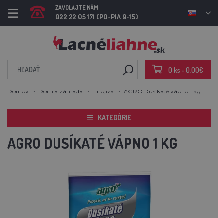
ZAVOLAJTE NÁM
022 22 05 171 (PO-PIA 9-15)
0 ks - 0,00€
Domov
Dom a záhrada
Hnojivá
AGRO Dusíkaté vápno 1 kg
KATEGÓRIE
AGRO DUSÍKATÉ VÁPNO 1 KG