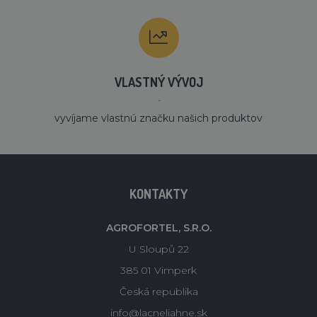
VLASTNÝ VÝVOJ
´
vyvíjame vlastnú značku našich produktov
KONTAKTY
AGROFORTEL, S.R.O.
U Sloupů 22
385 01 Vimperk
Česká republika
info@lacneliahne.sk