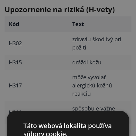
Upozornenie na riziká (H-vety)
Kód
Text
zdraviu škodlivý pri
H302
požití
H315
dráždi kožu
môže vyvolať
H317
alergickú kožnú
reakciu
spôsobuje vážne
H318
poškodenie očí
Táto webová lokalita používa
môže spôsobiť
súbory cookie.