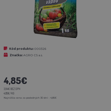
Kód produktu:
000326
Značka:
AGRO CS a.s.
4,85€
3,94€ BEZ DPH
4,85€/KG
Najnižšia cena za posledných 30 dní - 4,85€