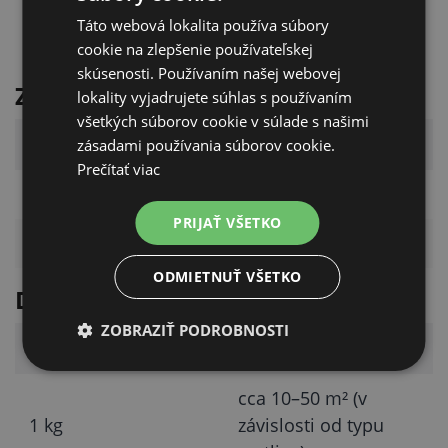
H335
podráždenie
Táto webová lokalita používa súbory
dýchacích ciest
cookie na zlepšenie používateľskej
skúsenosti. Používaním našej webovej
Zloženie hnojiva
lokality vyjadrujete súhlas s používaním
všetkých súborov cookie v súlade s našimi
Zložka
Obsah
zásadami používania súborov cookie.
Prečítať viac
Dusík (N)
18%
PRIJAŤ VŠETKO
Vápnik (CaO)
55%
ODMIETNUŤ VŠETKO
Dávkovanie / pokrytie
ZOBRAZIŤ PODROBNOSTI
Množstvo
Pokrytie
cca 10–50 m² (v
1 kg
závislosti od typu