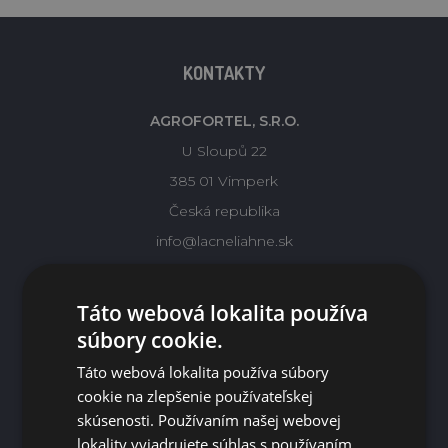
KONTAKTY
AGROFORTEL, S.R.O.
U Sloupů 22
385 01 Vimperk
Česká republika
info@lacneliahne.sk
022 22 05 171
Táto webová lokalita používa
súbory cookie.
Táto webová lokalita používa súbory
INFORMÁCIE
cookie na zlepšenie používateľskej
skúsenosti. Používaním našej webovej
O nás
lokality vyjadrujete súhlas s používaním