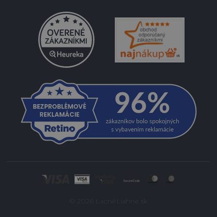
© 2026 LacnéLiahne.sk