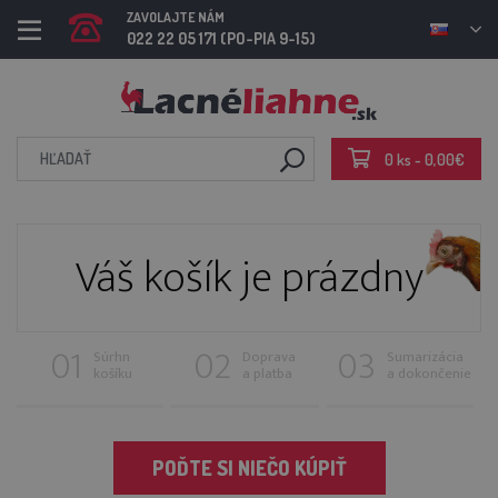
ZAVOLAJTE NÁM
022 22 05 171 (PO-PIA 9-15)
0 ks - 0,00€
Váš košík je prázdny
Súrhn
Doprava
Sumarizácia
košíku
a platba
a dokončenie
POĎTE SI NIEČO KÚPIŤ