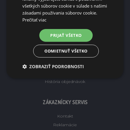
Doprava
všetkých súborov cookie v súlade s našimi
Podmienky ochrany osobných údajov
zásadami používania súborov cookie.
Prečítať viac
Obchodné podmienky
Reklamacie - vratenie tovaru
PRIJAŤ VŠETKO
Velkoobchod
ODMIETNUŤ VŠETKO
MÔJ ÚČET
ZOBRAZIŤ PODROBNOSTI
Môj účet
História objednávok
ZÁKAZNÍCKY SERVIS
Kontakt
Reklamácie